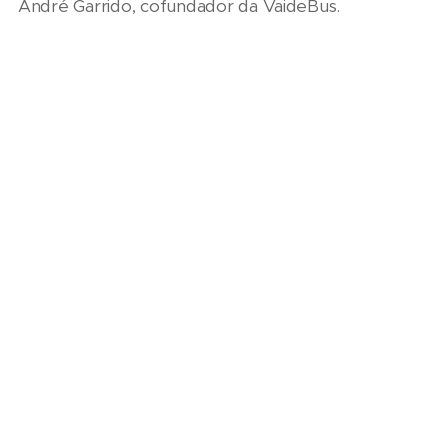
André Garrido, cofundador da VaideBus.