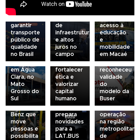
de
da FAESP
da frota
03/08/2026
financiamento
alerta para
escolar
Governança
para
gargalos
fortalece
no
garantir
de
acesso à
transporte:
transporte
infraestrutura
educação
BRT
03/08/2026
público de
e altos
e
03/08/2026
Sorocaba
Sindicato
qualidade
juros no
mobilidade
Volvo
utiliza
esclarece
no Brasil
campo
em Macaé
inaugura
compliance
que STF
concessionária
para
não
03/08/2026
em Água
fortalecer
reconheceu
03/08/2026
Ônibus
Clara, no
ética e
validade
Mobilidade
Superarticulad
Mato
valorizar
do
para
Mercedes-
Grosso do
capital
modelo da
todos: o
Benz de
Sul
humano
Buser
ônibus
03/08/2026
23 metros
Mercedes-
BUSSCAR
entram em
02/08/2026
01/08/2026
Benz que
prepara
operação
02/08/2026
Foton
Viação
move
novidades
na região
Campinas
registra
Santa Cruz
pessoas e
para a
metropolitana
inicia
maior
e SC Minas
possibilita
LAT.BUS
de
renovação
crescimento
homenageiam