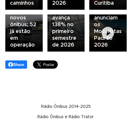
caminhos
2026
Curitiba
da frota
da marca
motoristas
com 137
no Brasil e
e
novos
avança
anunciam
ônibus; 52
138% no
os
já estão
primeiro
Motoristas
em
semestre
Padrão
operação
de 2026
2026
Share
Rádio Ônibus 2014-2025
Rádio Ônibus e Rádio Trator