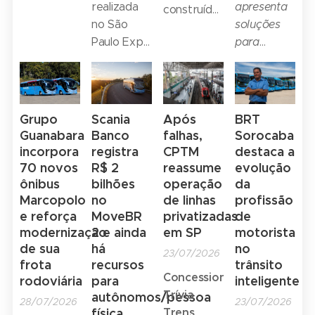
primeiros
realizada
apresenta
construída
demonstrações
meses de
no São
soluções
sobre
de
2026
Paulo Expo
para
confiança
máquinas
de 11 a 13
diferentes
com a
em
de agosto;
segmentos,
aquisição
operação,
presença
incluindo
de 26
capacitação
de
veículos
unidades
Grupo
Scania
Após
BRT
profissional,
sucesso da
disponíveis
do modelo.
Guanabara
Banco
falhas,
Sorocaba
experiências
marca na
para venda
Treze já
incorpora
registra
CPTM
destaca a
práticas,
América
imediata
70 novos
R$ 2
reassume
evolução
estão em
campeonato
Latina
ônibus
bilhões
operação
da
operação
de
Marcopolo
no
de linhas
profissão
reforça a
no
operadores
e reforça
MoveBR
privatizadas
de
importância
transporte
e atrações
modernização
2 e ainda
em SP
motorista
do negócio
urbano de
culturais
de sua
há
no
Ônibus
23/07/2026
Vitória da
entre os
frota
recursos
trânsito
Conquista
Concessionária
dias 4 e 7
rodoviária
para
inteligente
(BA)
Trívia
autônomos/pessoa
de agosto,
28/07/2026
23/07/2026
física
Trens