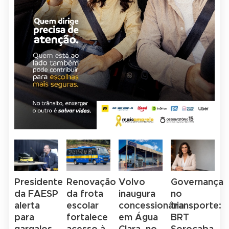
Presidente
Renovação
Volvo
Governança
da FAESP
da frota
inaugura
no
alerta
escolar
concessionária
transporte:
para
fortalece
em Água
BRT
gargalos
acesso à
Clara, no
Sorocaba