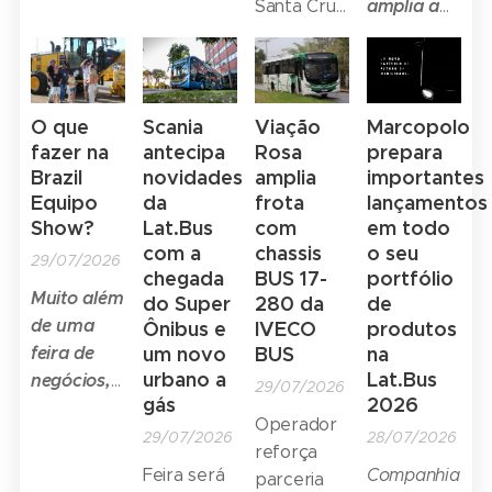
estão em
amplia a
Santa Cruz,
seguir a
S 315
entradas
operação,
programação
e Maurício
estrela"
cresce
USB para
desde o
de
Henrique,
Histórias
144% e
recarga
início deste
qualificação
pela SC
dentro da
lidera em
de celular
mês de
profissional
Minas,
História:
emplacamentos
O que
Scania
Viação
Marcopolo
julho, no
da BES
foram os
depoimentos
da marca
fazer na
antecipa
Rosa
prepara
sistema de
2026 e
grandes
de
Emplacamentos
Brazil
novidades
amplia
importantes
transporte
busca
homenageados
colaboradores
do
Equipo
da
frota
lançamentos
coletivo
ajudar a
da edição
Show?
Lat.Bus
com
em todo
da
caminhão
local, que é
com a
chassis
o seu
reduzir a
2026.
Empresa
médio
29/07/2026
chegada
BUS 17-
portfólio
referência
falta de
O ônibus
Aumark S
Muito além
do Super
280 da
de
em
mão de
na
1217
de uma
Ônibus e
IVECO
produtos
mobilidade...
obra
parceria
aumentam
feira de
um novo
BUS
na
especializada
da
77% entre
urbano a
Lat.Bus
negócios,
29/07/2026
no setor
Mercedes-
o primeiro
gás
2026
a Brazil
Benz com
semestre
Operador
Equipo
29/07/2026
28/07/2026
o GURI...
de 2025 e
reforça
Show
os seis
Feira será
Companhia
parceria
reúne