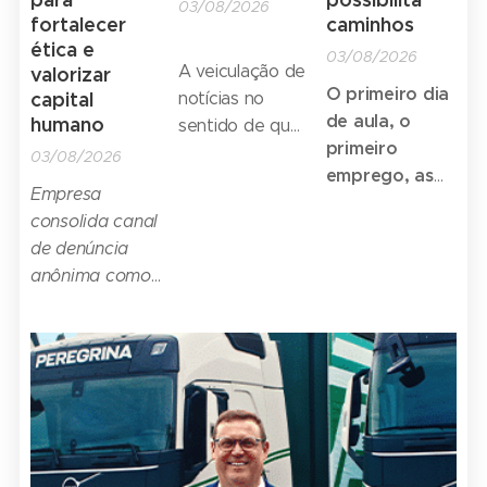
03/08/2026
fortalecer
caminhos
ética e
03/08/2026
A veiculação de
valorizar
O primeiro dia
capital
notícias no
de aula, o
humano
sentido de que
primeiro
o Supremo
03/08/2026
emprego, as
Tribunal
Empresa
viagens – o
Federal teria
consolida canal
ônibus está
reconhecido a
de denúncia
presente em
validade do
anônima como
todos os
modelo de
ferramenta
de
momentos
transporte de
Walter
passageiros via
Barbosa: "Há
plataformas
70 anos, o
digitais requer
ônibus
esclarecimento
Mercedes-
quanto ao
Benz é o
alcance da