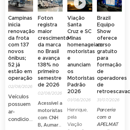
500 MDA
está
teria
um
ganhou a
presente
reconhecido
estande
aprovação
em todos
a validade
Campinas
Foton
Viação
Brazil
dedicado
da Rede
os
inicia
registra
Santa
Equipo
do modelo
à
Integrada
momentos
renovação
maior
Cruz e SC
Show
de
inovação,
de
da frota
crescimento
Minas
oferece
Walter
transporte
ao
Transporte
com 137
da marca
homenageiam
curso
Barbosa:
de
relacionamento
novos
no Brasil
motoristas
gratuito
(RIT) da
"Há 70
passageiros
e à
ônibus;
e avança
e
para
Região
anos, o
via
apresentação
52 já
138% no
anunciam
formação
Metropolitana
ônibus
plataformas
de
estão em
primeiro
os
de
de Curitiba.
Mercedes-
digitais
soluções
operação
semestre
Motoristas
operadores
Um total
Benz é o
requer
para o
de 2026
Padrão
de
02/08/2026
de 26
companheiro
esclarecimento
2026
retroescavad
setor.
02/08/2026
unidades,
para
Veículos
quanto ao
01/08/2026
31/07/2026
comercializada
todos os
Acessível a
possuem
alcance da
pelo
Parceria
Henrique,
destinos.
motoristas
ar-
decisão.
concessionário
com a
pela
Basta
com CNH
condicionado
Savana, já
APELMAT
Viação
então
B, Aumark
e