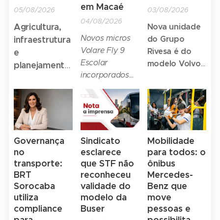
em Macaé
05/08/2026
03/08/2026
04/08/2026
Agricultura,
Nova unidade
Novos micros
infraestrutura
do Grupo
Volare Fly 9
Rivesa é do
e
Escolar
modelo Volvo
planejamento
incorporados
Express, para
de longo
pela Confianza
serviços
prazo são
Transportes
rápidos. Rede
destaques
ampliam
Volvo chega a
em entrevista
conforto,
109 casas em
segurança e
todo o Brasil.
Governança
Sindicato
Mobilidade
acessibilidade
no
esclarece
para todos: o
para
transporte:
que STF não
ônibus
estudantes do
BRT
reconheceu
Mercedes-
Sorocaba
validade do
Benz que
município
utiliza
modelo da
move
compliance
Buser
pessoas e
para
possibilita