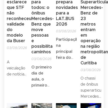
e
esclarece
para
prepara
Superarticul
109 casas
que STF
todos: o
novidades
Mercedes-
acessibilidade
em todo o
não
ônibus
para a
Benz de
para
Brasil.
reconheceu
Mercedes-
LAT.BUS
23
estudantes
validade
Benz que
2026
metros
do
do
move
entram
03/08/2026
município
modelo
pessoas
em
Participação
da Buser
e
operação
na
possibilita
na região
03/08/2026
caminhos
principal
metropolita
de
feira do
03/08/2026
A
Curitiba
transporte
O primeiro
veiculação
de
03/08/2026
dia de
de notícias
passageiros
O chassi
aula, o
no sentido
da
de ônibus
primeiro
de que o
América
superarticulad
emprego,
Supremo
Latina
Mercedes-
as viagens
Tribunal
terá como
Benz O
– o ônibus
Federal
destaque