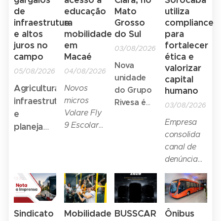
de
educação
Mato
utiliza
infraestrutura
e
Grosso
compliance
e altos
mobilidade
do Sul
para
juros no
em
fortalecer
03/08/2026
campo
Macaé
ética e
Nova
valorizar
05/08/2026
04/08/2026
unidade
capital
Agricultura,
Novos
do Grupo
humano
infraestrutura
micros
Rivesa é
03/08/2026
e
Volare Fly
do modelo
Empresa
9 Escolar
planejamento
Volvo
consolida
incorporados
de longo
Express,
canal de
pela
prazo são
para
denúncia
Confianza
serviços
destaques
anônima
Transportes
rápidos.
em
como
ampliam
Rede
entrevista
ferramenta
conforto,
Volvo
de
segurança
Sindicato
Mobilidade
BUSSCAR
Ônibus
chega a