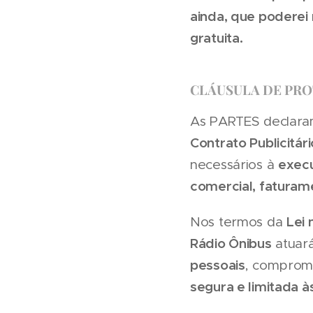
ainda, que podere
gratuita.
CLÁUSULA DE PRO
As PARTES declaram
Contrato Publicitári
execu
necessários à
comercial, faturame
Lei 
Nos termos da
Rádio Ônibus
atuar
pessoais
, comprome
segura e limitada à