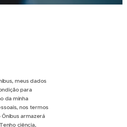
Ônibus, meus dados
ondição para
ão da minha
essoais, nos termos
io Ônibus armazerá
 Tenho ciência,