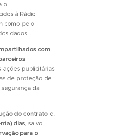
a o
idos à Rádio
m como pelo
dos dados.
mpartilhados com
parceiros
ações publicitárias
mas de proteção de
à segurança da
ução do contrato
e,
enta) dias
, salvo
ervação para o