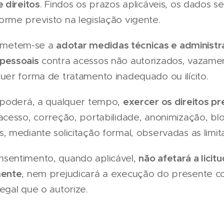
e direitos
. Findos os prazos aplicáveis, os dados s
forme previsto na legislação vigente.
adotar medidas técnicas e administra
ometem-se a
pessoais
contra acessos não autorizados, vazamen
uer forma de tratamento inadequado ou ilícito.
exercer os direitos pr
s poderá, a qualquer tempo,
o acesso, correção, portabilidade, anonimização, bl
, mediante solicitação formal, observadas as limit
não afetará a lici
sentimento, quando aplicável,
mente
, nem prejudicará a execução do presente c
egal que o autorize.