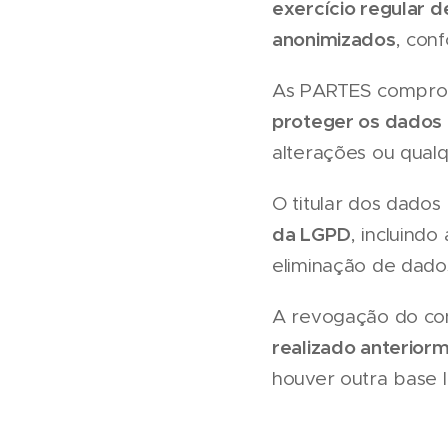
exercício regular d
anonimizados
, con
As PARTES compr
proteger os dados 
alterações ou qualq
O titular dos dado
da LGPD
, incluind
eliminação de dados
A revogação do con
realizado anterior
houver outra base l