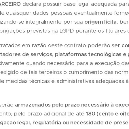
ARCEIRO
declara possuir base legal adequada par
e quaisquer dados pessoais eventualmente fornec
origem lícita
lizando-se integralmente por sua
, be
rigações previstas na LGPD perante os titulares 
co
tratados em razão deste contrato poderão ser
tadores de serviços, plataformas tecnológicas e 
usivamente quando necessário para a execução das 
 exigido de tais terceiros o cumprimento das nor
e medidas técnicas e administrativas adequadas 
armazenados pelo prazo necessário à exec
 serão
180 (cento e oit
nto, pelo prazo adicional de até
igação legal, regulatória ou necessidade de pres