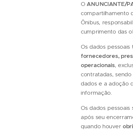
ANUNCIANTE/P
O
compartilhamento d
Ônibus, responsabi
cumprimento das ob
Os dados pessoais 
fornecedores, pres
operacionais
, excl
contratadas, sendo
dados e a adoção d
informação.
Os dados pessoais
após seu encerrame
obr
quando houver