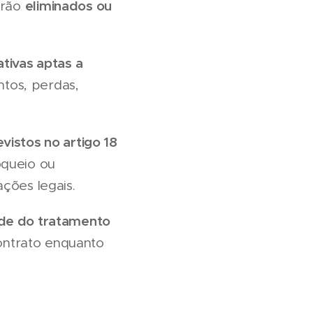
eliminados ou
erão
tivas aptas a
tos, perdas,
evistos no artigo 18
oqueio ou
ações legais.
tude do tratamento
ontrato enquanto