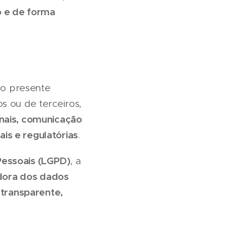
 e de forma
do presente
s ou de terceiros,
onais, comunicação
is e regulatórias
.
Pessoais (LGPD)
, a
dora dos dados
, transparente,