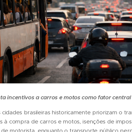
a incentivos a carros e motos como fator central 
cidades brasileiras historicamente priorizam o tran
os à compra de carros e motos, isenções de impost
 de motorista, enquanto o transporte público pe