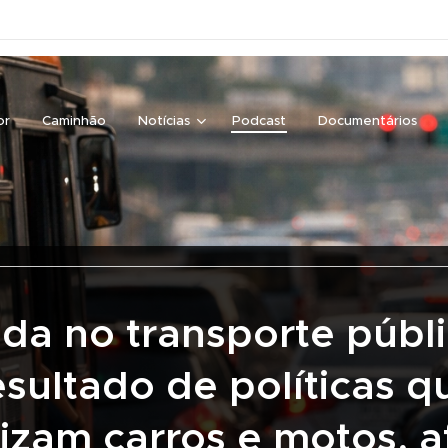
or
Caminhão
Notícias
Podcast
Documentários
da no transporte públi
esultado de políticas q
rizam carros e motos, a