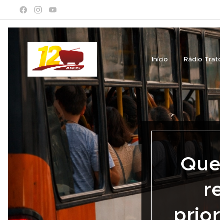
Início
Rádio Trat
Que
r
prio