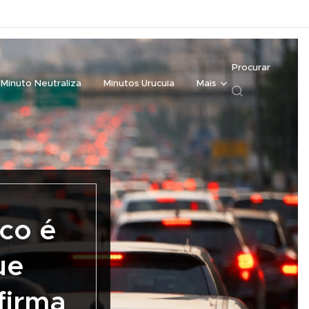
Procurar
Minuto Neutraliza
Minutos Urucuia
Mais
co é
ue
firma