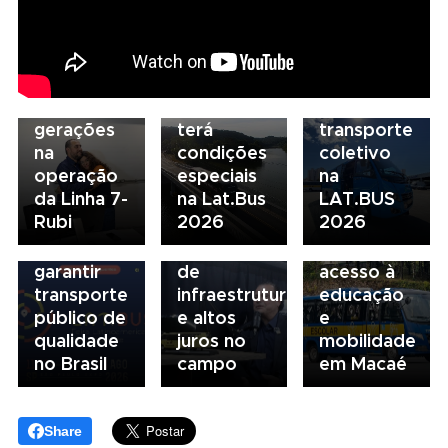
De pai
para
para filha:
07/08/2026
descarboniza
06/08/2026
amor pela
Scania
e
Seminário
ferrovia
Serviços
financiamento
Nacional
une
Financeiros
do
NTU 2026
gerações
terá
transporte
debate
na
condições
coletivo
novo
05/08/2026
04/08/2026
operação
especiais
na
modelo
Presidente
Renovação
da Linha 7-
na Lat.Bus
LAT.BUS
de
da FAESP
da frota
Rubi
2026
2026
financiamento
alerta para
escolar
para
gargalos
fortalece
garantir
de
acesso à
transporte
infraestrutura
educação
público de
e altos
e
qualidade
juros no
mobilidade
no Brasil
campo
em Macaé
Share