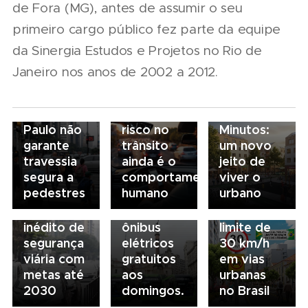
09/02/2026
de Fora (MG), antes de assumir o seu
Estudo
primeiro cargo público fez parte da equipe
aponta
que
20/01/2026
da Sinergia Estudos e Projetos no Rio de
maioria
Tecnologia
Janeiro nos anos de 2002 a 2012.
dos
avança,
28/10/2025
14/10/2025
semáforos
mas o
Cidade de
Prefeitura
de São
maior
15
de São
Paulo não
risco no
Minutos:
Paulo
garante
trânsito
um novo
lança
travessia
ainda é o
jeito de
20/10/2025
"Paulistar",
15/09/2025
segura a
comportamento
viver o
São Paulo
com três
Consulta
pedestres
humano
urbano
lança
novas
pública
plano
linhas de
propõe
inédito de
ônibus
limite de
segurança
elétricos
30 km/h
viária com
gratuitos
em vias
metas até
aos
urbanas
2030
domingos.
no Brasil