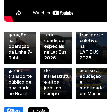
estratégia
De pai
para
para filha:
07/08/2026
descarboniza
06/08/2026
amor pela
Scania
e
Seminário
ferrovia
Serviços
financiamento
Nacional
une
Financeiros
do
NTU 2026
gerações
terá
transporte
debate
na
condições
coletivo
novo
05/08/2026
04/08/2026
operação
especiais
na
modelo
Presidente
Renovação
da Linha 7-
na Lat.Bus
LAT.BUS
de
da FAESP
da frota
Rubi
2026
2026
financiamento
alerta para
escolar
para
gargalos
fortalece
garantir
de
acesso à
transporte
infraestrutura
educação
público de
e altos
e
qualidade
juros no
mobilidade
no Brasil
campo
em Macaé
Share