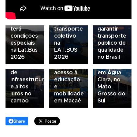
descarbonização
modelo
Scania
e
de
Serviços
financiamento
financiamento
Financeiros
do
para
terá
transporte
garantir
condições
coletivo
transporte
05/08/2026
04/08/2026
especiais
na
público de
Presidente
Renovação
03/08/2026
na Lat.Bus
LAT.BUS
qualidade
da FAESP
da frota
Volvo
2026
2026
no Brasil
alerta para
escolar
inaugura
gargalos
fortalece
concessionária
de
acesso à
em Água
infraestrutura
educação
Clara, no
e altos
e
Mato
juros no
mobilidade
Grosso do
campo
em Macaé
Sul
Share