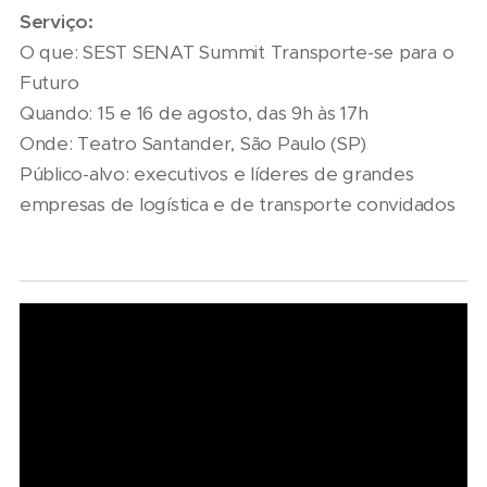
Serviço:
O que: SEST SENAT Summit Transporte-se para o
Futuro
Quando: 15 e 16 de agosto, das 9h às 17h
Onde: Teatro Santander, São Paulo (SP)
Público-alvo: executivos e líderes de grandes
empresas de logística e de transporte convidados
06/08/2026
07/08/2026
Seminário
Marcopolo
Nacional
reforça
NTU 2026
estratégia
debate
para
novo
07/08/2026