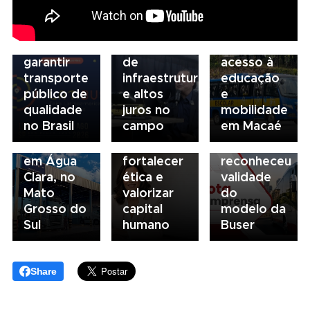
de
da FAESP
da frota
03/08/2026
financiamento
alerta para
escolar
Governança
para
gargalos
fortalece
no
garantir
de
acesso à
transporte:
transporte
infraestrutura
educação
BRT
03/08/2026
público de
e altos
e
03/08/2026
Sorocaba
Sindicato
qualidade
juros no
mobilidade
Volvo
utiliza
esclarece
no Brasil
campo
em Macaé
inaugura
compliance
que STF
concessionária
para
não
em Água
fortalecer
reconheceu
Clara, no
ética e
validade
Mato
valorizar
do
Grosso do
capital
modelo da
Sul
humano
Buser
Share