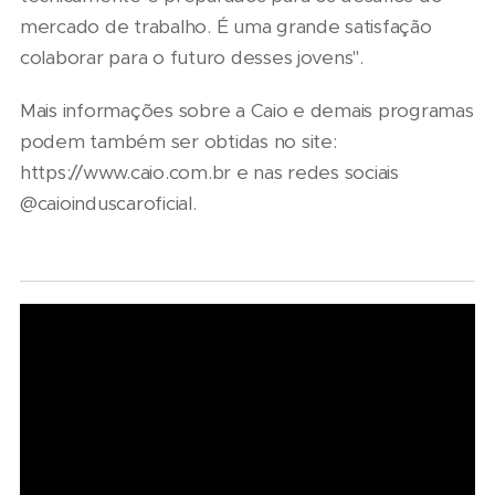
mercado de trabalho. É uma grande satisfação
colaborar para o futuro desses jovens".
Mais informações sobre a Caio e demais programas
podem também ser obtidas no site:
https://www.caio.com.br e nas redes sociais
@caioinduscaroficial.
06/08/2026
Seminário
Nacional
NTU 2026
debate
novo
05/08/2026
04/08/2026
modelo
Presidente
Renovação