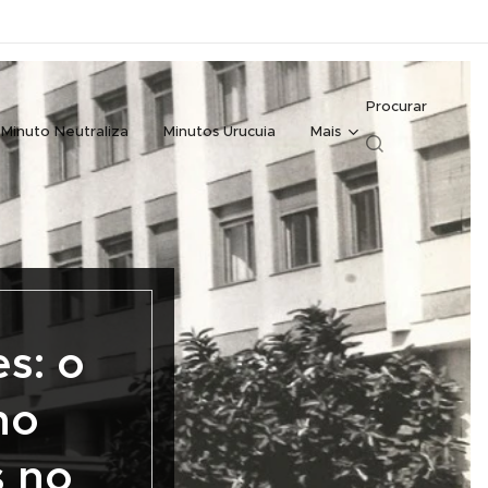
Procurar
Minuto Neutraliza
Minutos Urucuia
Mais
s: o
no
s no