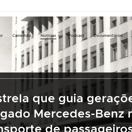
or
Caminhão
Notícias
Podcast
Documentários
strela que guia geraçõe
egado Mercedes-Benz 
nsporte de passageiro