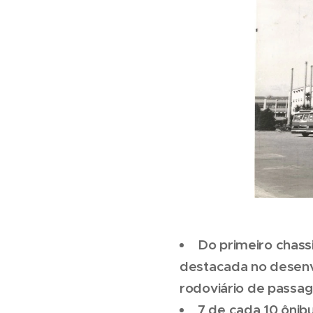
Do primeiro chass
destacada no desenvo
rodoviário de passag
7 de cada 10 ônib