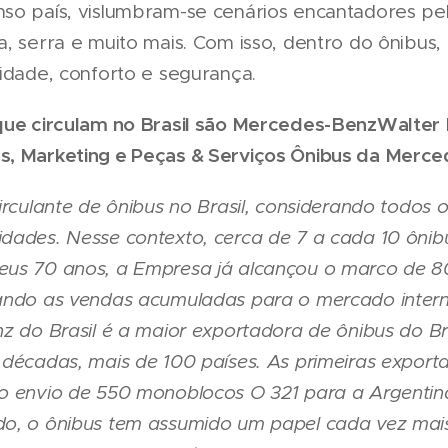
so país, vislumbram-se cenários encantadores pe
a, serra e muito mais. Com isso, dentro do ônibus,
cidade, conforto e segurança.
que circulam no Brasil são Mercedes-Benz
Walter 
, Marketing e Peças & Serviços Ônibus da Merced
irculante de ônibus no Brasil, considerando todos 
dades. Nesse contexto, cerca de 7 a cada 10 ôni
eus 70 anos, a Empresa já alcançou o marco de 
ando as vendas acumuladas para o mercado intern
z do Brasil é a maior exportadora de ônibus do Bra
 décadas, mais de 100 países. As primeiras export
o envio de 550 monoblocos O 321 para a Argentin
o, o ônibus tem assumido um papel cada vez mais