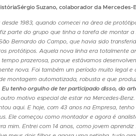
istória
Sérgio Suzano, colaborador da Mercedes-B
desde 1983, quando comecei na área de protótipo
iz parte do grupo que tinha a tarefa de montar a 
 São Bernardo do Campo, que havia sido transferi
ros protótipos. Aquela nova linha era totalmente 
mo tempo prazerosa, porque estávamos desenvolve
mente nova. Foi também um período muito legal e d
 de montagem automatizada, robusta e que produz
Eu tenho orgulho de ter participado disso, do ar
.
outro motivo especial de estar na Mercedes-Benz
ntou aqui. E hoje, com 43 anos na Empresa, tenho 
us. Ele começou como montador e agora é analista
a mim. Entrei com 14 anos, como jovem aprendiz 
 tive meus dois filhos e agora uma netinha, tudo g