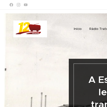
Início
Rádio Trat
A E
l
tra