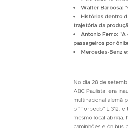
Walter Barbosa: "O
Histórias dentro 
trajetória da produç
Antonio Ferro: "
passageiros por ônib
Mercedes-Benz es
No dia 28 de setembr
ABC Paulista, era ina
multinacional alemã p
o "Torpedo" L 312, e
mesmo local abriga, 
caminhões e ônibus ca