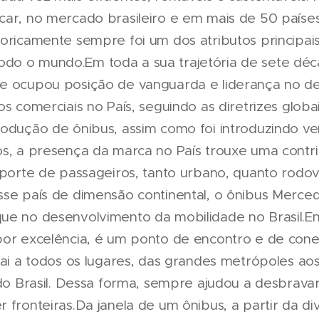
car, no mercado brasileiro e em mais de 50 países
toricamente sempre foi um dos atributos principai
do o mundo.Em toda a sua trajetória de sete déc
re ocupou posição de vanguarda e liderança no d
os comerciais no País, seguindo as diretrizes glo
rodução de ônibus, assim como foi introduzindo ve
s, a presença da marca no País trouxe uma contrib
sporte de passageiros, tanto urbano, quanto rodovi
sse país de dimensão continental, o ônibus Merc
ue no desenvolvimento da mobilidade no Brasil.En
por excelência, é um ponto de encontro e de con
vai a todos os lugares, das grandes metrópoles ao
 do Brasil. Dessa forma, sempre ajudou a desbravar
 fronteiras.Da janela de um ônibus, a partir da d