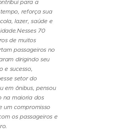
ontribui para a
 tempo, reforça sua
ola, lazer, saúde e
nidade.Nesses 70
ros de muitos
rtam passageiros no
aram dirigindo seu
ão e sucesso,
nesse setor do
ou em ônibus, pensou
o na maioria dos
 de um compromisso
com os passageiros e
ro.