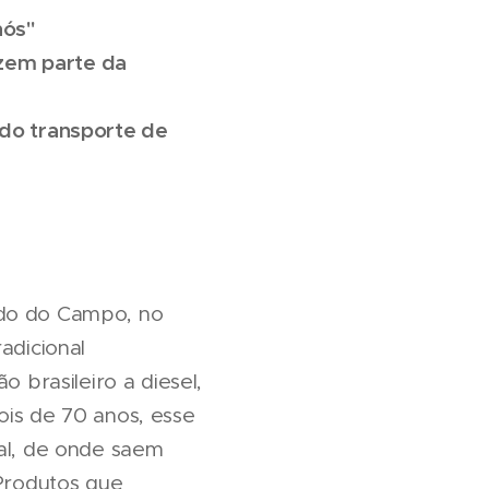
nós"
azem parte da
do transporte de
rdo do Campo, no
adicional
o brasileiro a diesel,
ois de 70 anos, esse
tal, de onde saem
 Produtos que