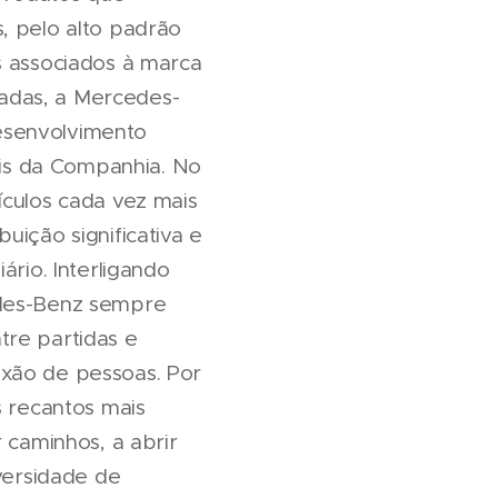
, pelo alto padrão
s associados à marca
adas, a Mercedes-
esenvolvimento
bais da Companhia. No
ículos cada vez mais
uição significativa e
ário. Interligando
edes-Benz sempre
tre partidas e
exão de pessoas. Por
s recantos mais
 caminhos, a abrir
iversidade de