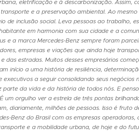
rbana, eletrificação e à descarbonização. Assim, c
 transporte e a preservação ambiental. Ao mesmo
 de inclusão social. Leva pessoas ao trabalho, esc
o habitante em harmonia com sua cidade e a comu
ibus e a marca Mercedes-Benz sempre foram parcei
dores, empresas e viações que ainda hoje transpo
s e das estradas. Muitos desses empresários começ
am início a uma história de resiliência, determinaç
 e executivos a seguir consolidando seus negócios 
 parte da vida e da história de todos nós. E pens
 um orgulho ver a estrela de três pontas brilhand
am, diariamente, milhões de pessoas. Isso é fruto
des-Benz do Brasil com as empresas operadoras, 
ansporte e a mobilidade urbana, de hoje e do futu