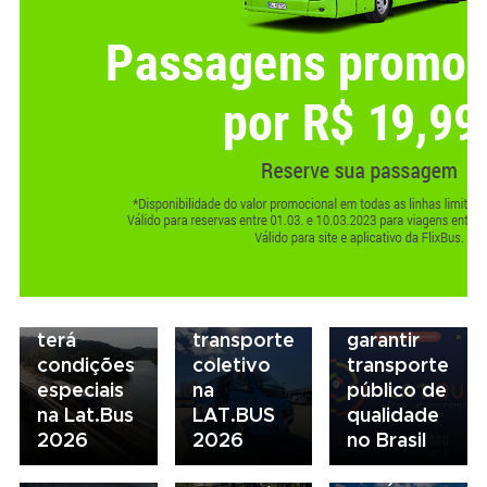
06/08/2026
07/08/2026
Seminário
Marcopolo
Nacional
reforça
NTU 2026
estratégia
debate
para
novo
07/08/2026
descarbonização
modelo
Scania
e
de
Serviços
financiamento
financiamento
Financeiros
do
para
terá
transporte
garantir
condições
coletivo
transporte
05/08/2026
04/08/2026
especiais
na
público de
Presidente
Renovação
03/08/2026
na Lat.Bus
LAT.BUS
qualidade
da FAESP
da frota
Volvo
2026
2026
no Brasil
alerta para
escolar
inaugura
gargalos
fortalece
concessionária