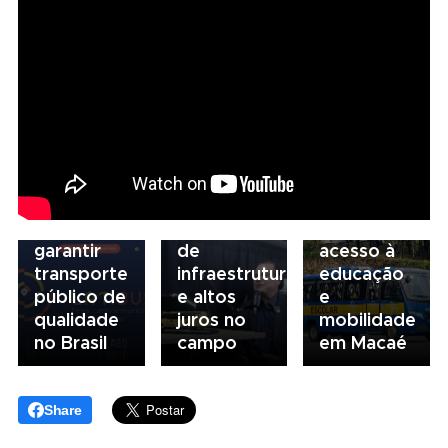
06/08/2026
Seminário
Nacional
NTU 2026
debate
novo
05/08/2026
04/08/2026
modelo
Presidente
Renovação
de
da FAESP
da frota
financiamento
alerta para
escolar
para
gargalos
fortalece
garantir
de
acesso à
transporte
infraestrutura
educação
público de
e altos
e
qualidade
juros no
mobilidade
no Brasil
campo
em Macaé
Share