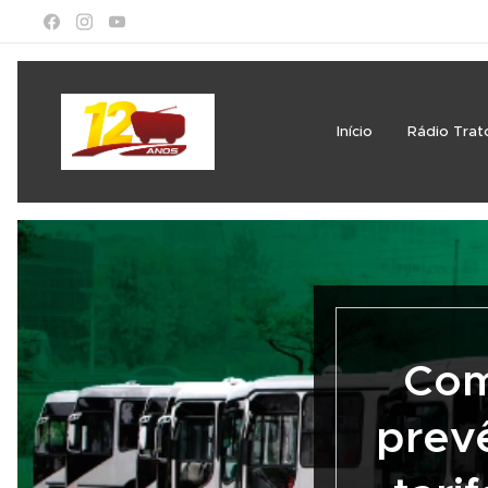
Início
Rádio Trat
Com
prev