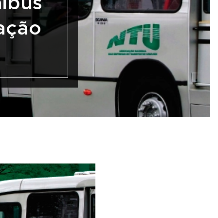
nibus
ação