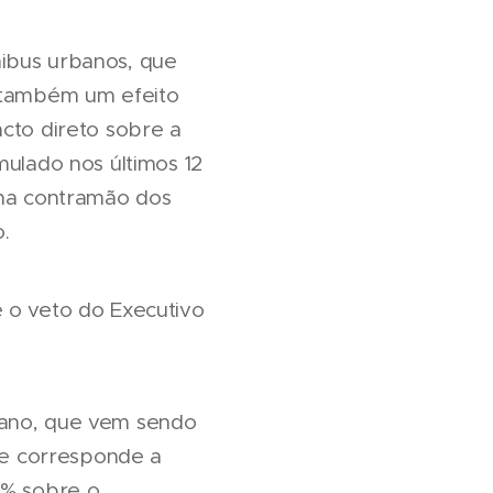
nibus urbanos, que
á também um efeito
acto direto sobre a
mulado nos últimos 12
 na contramão dos
.
e o veto do Executivo
bano, que vem sendo
que corresponde a
2% sobre o