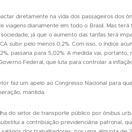
actar diretamente na vida dos passageiros dos ô
de viagens diariamente em todo o Brasil. Mas ter
 sociedade, já que o aumento das tarifas terá imp
PCA subir pelo menos 0,2%. Com isso, o índice acu
82%, passaria para 5,02%. A medida vai, portanto,
overno Federal, que luta para controlar a inflação
setor faz um apelo ao Congresso Nacional para qu
neração, mantida.
ha do setor de transporte público por ônibus ur
ubstitui a contribuição previdenciária patronal, 
 salários dos trabalhadores, por uma alíquota de 