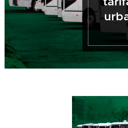
tari
urb