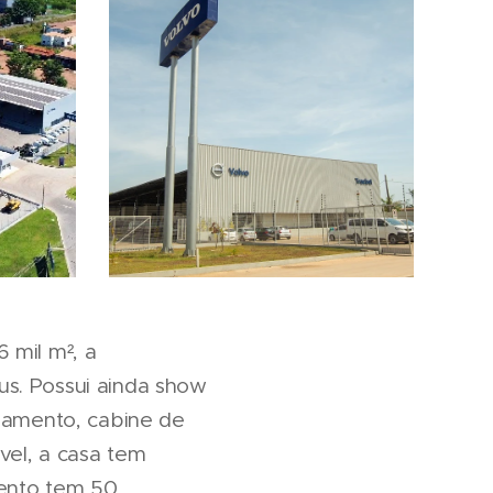
 mil m², a
s. Possui ainda show
onamento, cabine de
vel, a casa tem
mento tem 50