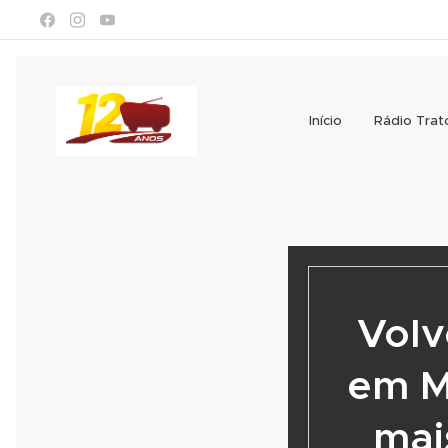
Início
Rádio Trat
Volv
em M
mai