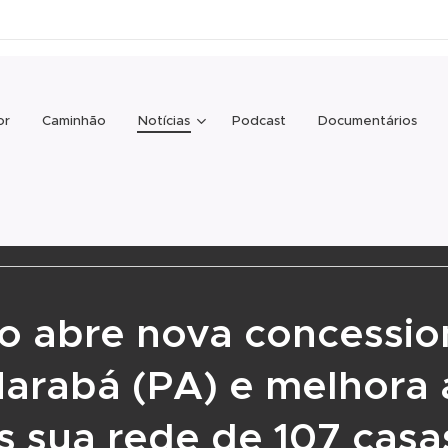
or
Caminhão
Notícias
Podcast
Documentários
o abre nova concessio
arabá (PA) e melhora 
s sua rede de 107 casa