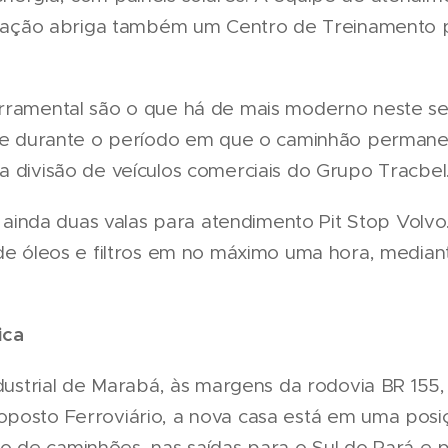
talação abriga também um Centro de Treinamento 
erramental são o que há de mais moderno neste 
ade durante o período em que o caminhão permanec
a divisão de veículos comerciais do Grupo Tracbel
ui ainda duas valas para atendimento Pit Stop Volv
 de óleos e filtros em no máximo uma hora, medi
ica
ndustrial de Marabá, às margens da rodovia BR 155,
posto Ferroviário, a nova casa está em uma posiç
 de caminhões, nas saídas para o Sul do Pará e 