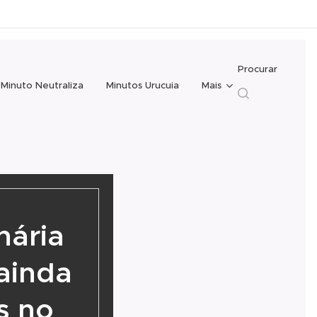
Procurar
Minuto Neutraliza
Minutos Urucuia
Mais
nária
ainda
s no