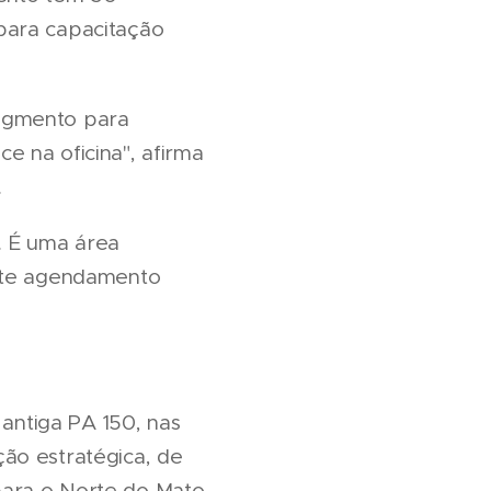
para capacitação
segmento para
e na oficina", afirma
.
o. É uma área
ante agendamento
 antiga PA 150, nas
ão estratégica, de
para o Norte do Mato