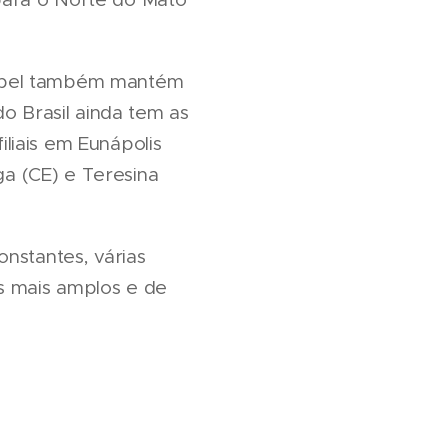
acbel também mantém
o Brasil ainda tem as
liais em Eunápolis
ga (CE) e Teresina
nstantes, várias
s mais amplos e de