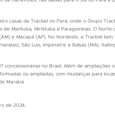
tro casas da Tracbel no Pará, onde o Grupo Tr
s de Marituba, Miritituba e Paragominas. O Norte d
AM) e Macapá (AP). No Nordeste, a Tracbel tem fi
relas), São Luis, Imperatriz e Balsas (MA), Itaitin
7 concessionárias no Brasil. Além de ampliações co
eformadas ou ampliadas, com mudanças para locai
 de Marabá.
ro de 2024.