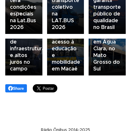
terá
transporte
garantir
condições
coletivo
transporte
05/08/2026
04/08/2026
especiais
na
público de
Presidente
Renovação
03/08/2026
na Lat.Bus
LAT.BUS
qualidade
da FAESP
da frota
Volvo
2026
2026
no Brasil
alerta para
escolar
inaugura
gargalos
fortalece
concessionária
de
acesso à
em Água
infraestrutura
educação
Clara, no
e altos
e
Mato
juros no
mobilidade
Grosso do
campo
em Macaé
Sul
Share
Rádio Ônibus 2014-2025