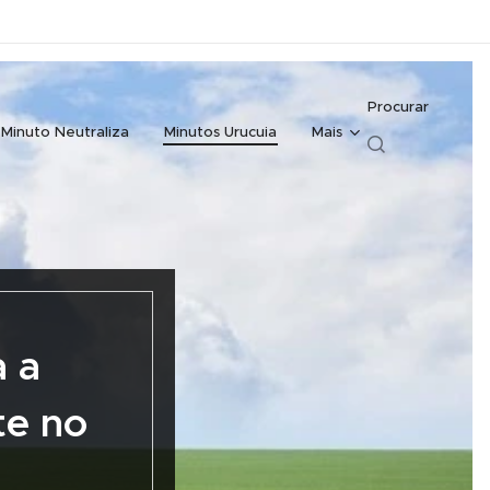
Procurar
Minuto Neutraliza
Minutos Urucuia
Mais
a a
te no