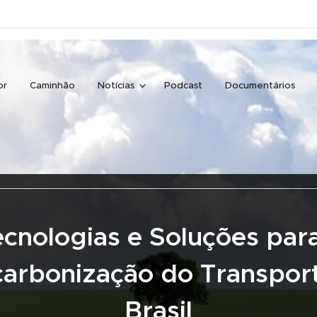
or
Caminhão
Notícias
Podcast
Documentários
cnologias e Soluções par
arbonização do Transpor
Brasil