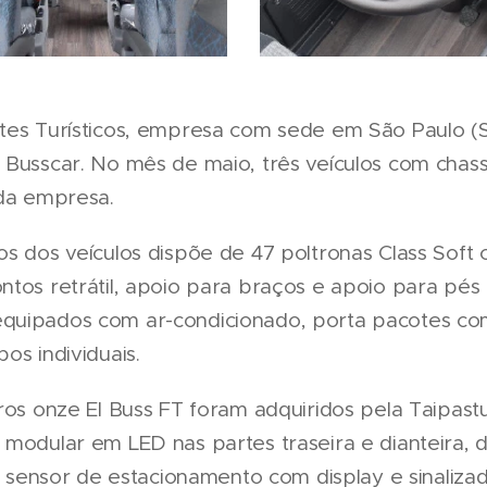
tes Turísticos, empresa com sede em São Paulo (SP)
 Busscar. No mês de maio, três veículos com chas
 da empresa.
os dos veículos dispõe de 47 poltronas Class Soft 
ntos retrátil, apoio para braços e apoio para pés
uipados com ar-condicionado, porta pacotes com 
os individuais.
tros onze El Buss FT foram adquiridos pela Taipast
modular em LED nas partes traseira e dianteira, de
o e sensor de estacionamento com display e sinali