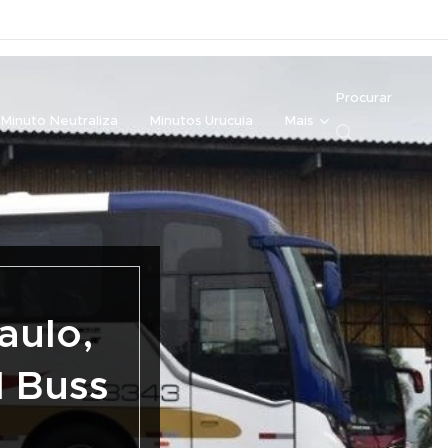
Procurar
Minuto Neutraliza
Minutos Urucuia
Mais
aulo,
l Buss