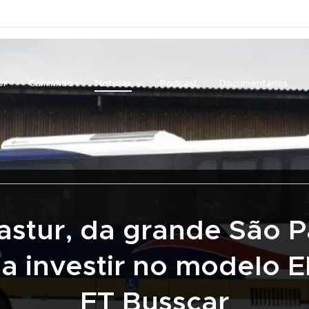
or
Caminhão
Notícias
Podcast
Documentários
astur, da grande São P
 a investir no modelo E
FT Busscar