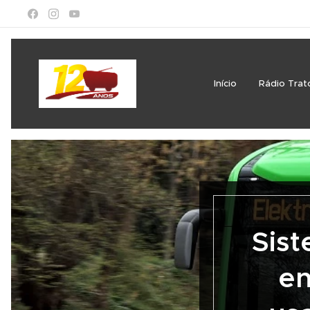
Início
Rádio Trat
Sis
en