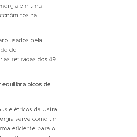
energia em uma
 econômicos na
aro usados pela
ade de
ias retiradas dos 49
equilibra picos de
us elétricos da Üstra
nergia serve como um
rma eficiente para o