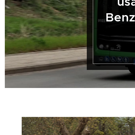
us
Benz