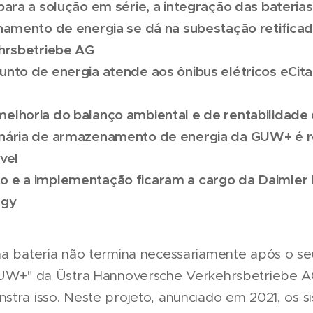
 para a solução em série, a integração das bateri
amento de energia se dá na subestação retifica
hrsbetriebe AG
unto de energia atende aos ônibus elétricos eCit
elhoria do balanço ambiental e de rentabilidade 
onária de armazenamento de energia da GUW+ é r
vel
o e a implementação ficaram a cargo da Daimler 
rgy
ma bateria não termina necessariamente após o s
GUW+" da Üstra Hannoversche Verkehrsbetriebe A
stra isso. Neste projeto, anunciado em 2021, os s