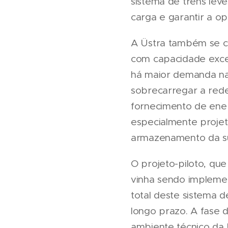
sistema de trens leve
carga e garantir a o
A Üstra também se co
com capacidade exce
há maior demanda na 
sobrecarregar a rede
fornecimento de ener
especialmente projet
armazenamento da su
O projeto-piloto, que
vinha sendo implemen
total deste sistema
longo prazo. A fase 
ambiente técnico da Ü