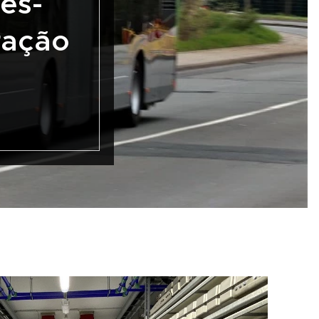
es-
ração