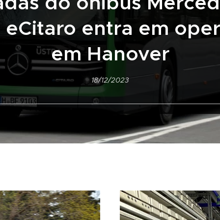
adas do ônibus Merced
 eCitaro entra em ope
em Hanover
18/12/2023