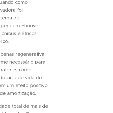
tuando como
vadora foi
stema de
opera em Hanover,
ônibus elétricos
ico.
apenas regenerativa
rme necessário para
 baterias como
o ciclo de vida do
em um efeito positivo
 de amortização.
ade total de mais de