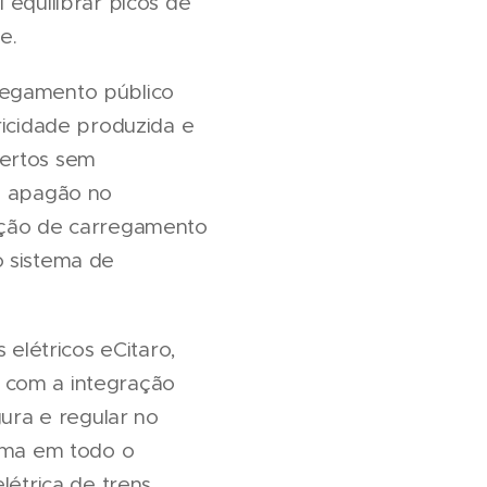
 equilibrar picos de
e.
regamento público
icidade produzida e
bertos sem
de apagão no
tação de carregamento
o sistema de
 elétricos eCitaro,
 com a integração
ura e regular no
tema em todo o
létrica de trens