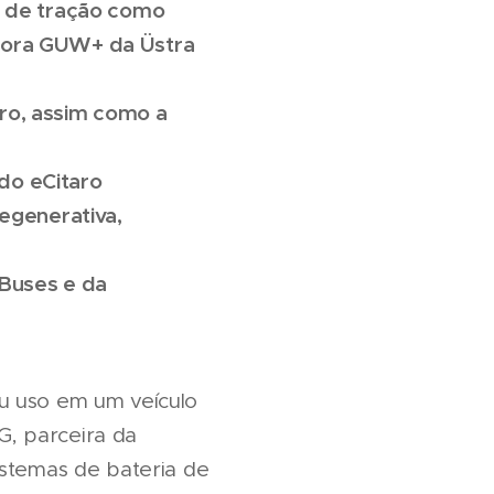
as de tração como
dora GUW+ da Üstra
aro, assim como a
do eCitaro
egenerativa,
Buses e da
eu uso em um veículo
G, parceira da
istemas de bateria de