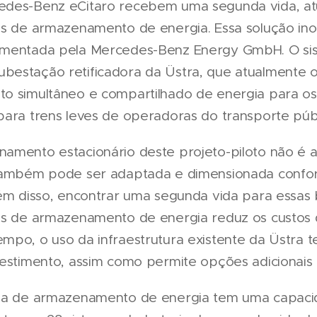
edes-Benz eCitaro recebem uma segunda vida, a
as de armazenamento de energia. Essa solução ino
ementada pela Mercedes-Benz Energy GmbH. O si
bestação retificadora da Üstra, que atualmente 
o simultâneo e compartilhado de energia para os 
para trens leves de operadoras do transporte públ
amento estacionário deste projeto-piloto não é 
 também pode ser adaptada e dimensionada confo
lém disso, encontrar uma segunda vida para essas
as de armazenamento de energia reduz os custos d
mpo, o uso da infraestrutura existente da Üstra t
vestimento, assim como permite opções adicionais
ria de armazenamento de energia tem uma capacid