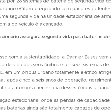
a por 28 sistemas de bateria de segunda vida 
s urbano eCitaro é equipado com pacotes potente
ma segunda vida na unidade estacionária de arm
omia do veículo é alcançado.
onário assegura segunda vida para baterias de ô
sso com a sustentabilidade, a Daimler Buses ve
iclo de vida dos seus ônibus e de seus sistemas d
C em um ônibus urbano totalmente elétrico ating
nal, após cinco a seis anos de operação, geralmen
antir a autonomia necessária desses ônibus urbanos
ação estacionária, onde as perdas de capacida
sas baterias ainda são totalmente capazes de ope