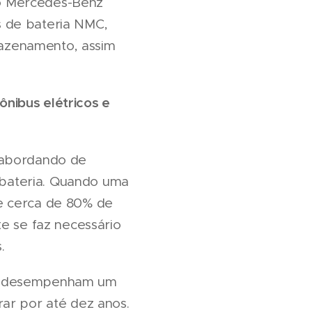
do Mercedes-Benz
s de bateria NMC,
azenamento, assim
nibus elétricos e
m abordando de
e bateria. Quando uma
e cerca de 80% de
te se faz necessário
.
de desempenham um
rar por até dez anos.