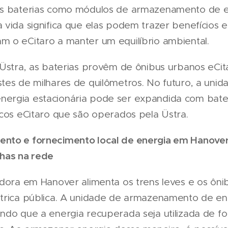
as baterias como módulos de armazenamento de 
 vida significa que elas podem trazer benefícios
 o eCitaro a manter um equilíbrio ambiental.
 Üstra, as baterias provêm de ônibus urbanos eCit
tes de milhares de quilômetros. No futuro, a unid
ergia estacionária pode ser expandida com bater
icos eCitaro que são operados pela Üstra.
nto e fornecimento local de energia em Hanover 
lhas na rede
dora em Hanover alimenta os trens leves e os ônib
étrica pública. A unidade de armazenamento de e
ndo que a energia recuperada seja utilizada de fo