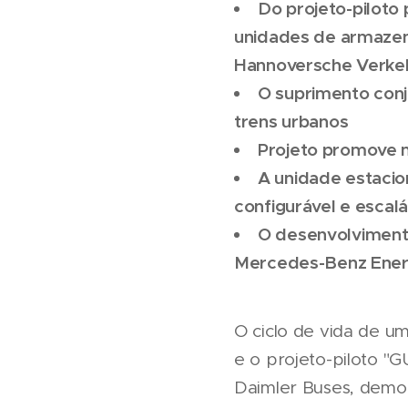
Do projeto-piloto
unidades de armazen
Hannoversche Verke
O suprimento conj
trens urbanos
Projeto promove m
A unidade estaci
configurável e escalá
O desenvolviment
Mercedes-Benz Ene
O ciclo de vida de u
e o projeto-piloto "
Daimler Buses, demon