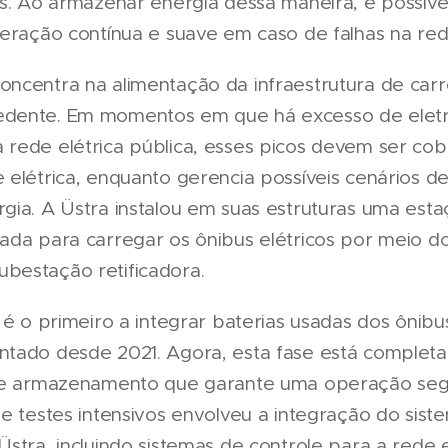
s. Ao armazenar energia dessa maneira, é possível
peração contínua e suave em caso de falhas na red
ncentra na alimentação da infraestrutura de car
dente. Em momentos em que há excesso de eletr
rede elétrica pública, esses picos devem ser co
 elétrica, enquanto gerencia possíveis cenários 
gia. A Üstra instalou em suas estruturas uma es
ada para carregar os ônibus elétricos por meio d
bestação retificadora.
 é o primeiro a integrar baterias usadas dos ônibus
tado desde 2021. Agora, esta fase está completa
 de armazenamento que garante uma operação seg
de testes intensivos envolveu a integração do sis
stra, incluindo sistemas de controle para a rede e