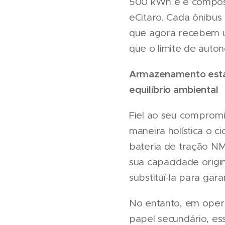
500 kWh e é compost
eCitaro. Cada ônibu
que agora recebem u
que o limite de auton
Armazenamento estaci
equilíbrio ambiental
Fiel ao seu compromi
maneira holística o c
bateria de tração NM
sua capacidade origi
substituí-la para gar
No entanto, em oper
papel secundário, es