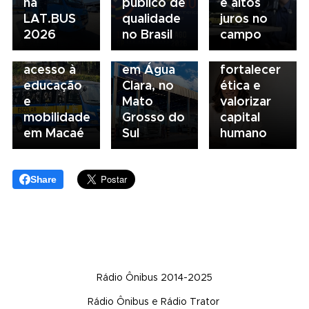
na
público de
e altos
Renovação
03/08/2026
Sorocaba
LAT.BUS
qualidade
juros no
da frota
Volvo
utiliza
2026
no Brasil
campo
escolar
inaugura
compliance
fortalece
concessionária
para
acesso à
em Água
fortalecer
educação
Clara, no
ética e
e
Mato
valorizar
mobilidade
Grosso do
capital
em Macaé
Sul
humano
Share
Rádio Ônibus 2014-2025
Rádio Ônibus e Rádio Trator