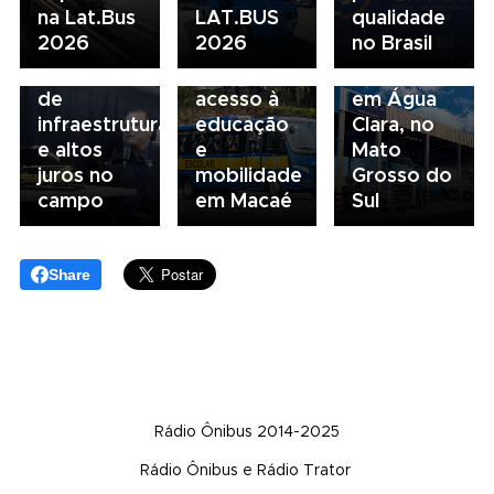
na Lat.Bus
LAT.BUS
qualidade
da FAESP
da frota
Volvo
2026
2026
no Brasil
alerta para
escolar
inaugura
gargalos
fortalece
concessionária
de
acesso à
em Água
infraestrutura
educação
Clara, no
e altos
e
Mato
juros no
mobilidade
Grosso do
campo
em Macaé
Sul
Share
Rádio Ônibus 2014-2025
Rádio Ônibus e Rádio Trator