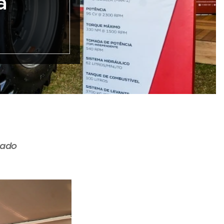
a
iado