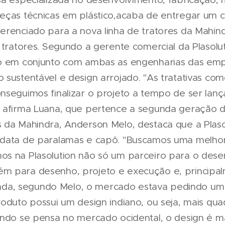
eças técnicas em plástico,acaba de entregar um 
renciado para a nova linha de tratores da Mahindr
e tratores. Segundo a gerente comercial da Plasolu
do em conjunto com ambas as engenharias das emp
 sustentável e design arrojado. "As tratativas c
nseguimos finalizar o projeto a tempo de ser la
 afirma Luana, que pertence a segunda geração da
 da Mahindra, Anderson Melo, destaca que a Plaso
 data de paralamas e capô. "Buscamos uma melhor
os na Plasolution não só um parceiro para o des
m para desenho, projeto e execução e, principal
 Ainda, segundo Melo, o mercado estava pedindo u
roduto possui um design indiano, ou seja, mais qu
ando se pensa no mercado ocidental, o design é m