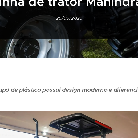
linha de trator Mahindr
26/05/2023
apô de plástico possui design moderno e diferenc