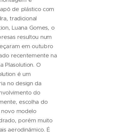
capô de plástico com
a, tradicional
tion, Luana Gomes, o
resas resultou num
omeçaram em outubro
nçado recentemente na
 Plasolution. O
lution é um
ia no design da
envolvimento do
mente, escolha do
m novo modelo
adrado, porém muito
ais aerodinâmico. É