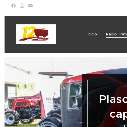
Início
Rádio Trat
Plas
cap