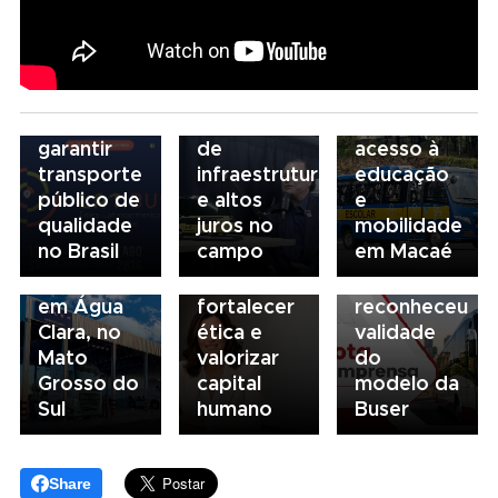
novo
05/08/2026
04/08/2026
modelo
Presidente
Renovação
de
da FAESP
da frota
03/08/2026
financiamento
alerta para
escolar
Governança
para
gargalos
fortalece
no
garantir
de
acesso à
transporte:
transporte
infraestrutura
educação
BRT
03/08/2026
público de
e altos
e
03/08/2026
Sorocaba
Sindicato
qualidade
juros no
mobilidade
Volvo
utiliza
esclarece
no Brasil
campo
em Macaé
inaugura
compliance
que STF
concessionária
para
não
em Água
fortalecer
reconheceu
Clara, no
ética e
validade
Mato
valorizar
do
Grosso do
capital
modelo da
Sul
humano
Buser
Share