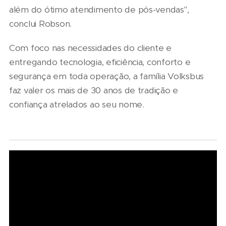
além do ótimo atendimento de pós-vendas",
conclui Robson.
Com foco nas necessidades do cliente e
entregando tecnologia, eficiência, conforto e
segurança em toda operação, a família Volksbus
faz valer os mais de 30 anos de tradição e
confiança atrelados ao seu nome.
06/08/2026
Seminário
Nacional
NTU 2026
debate