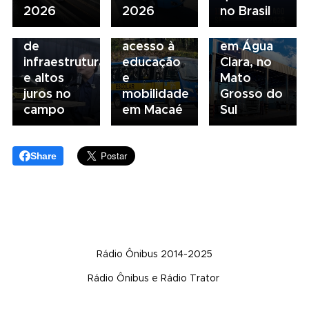
2026
2026
no Brasil
alerta para
escolar
inaugura
gargalos
fortalece
concessionária
de
acesso à
em Água
infraestrutura
educação
Clara, no
e altos
e
Mato
juros no
mobilidade
Grosso do
campo
em Macaé
Sul
Share
Rádio Ônibus 2014-2025
Rádio Ônibus e Rádio Trator