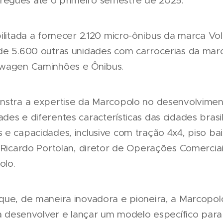
egues até o primeiro semestre de 2025.
ilitada a fornecer 2.120 micro-ônibus da marca Vo
 de 5.600 outras unidades com carrocerias da ma
swagen Caminhões e Ônibus.
onstra a expertise da Marcopolo no desenvolvime
es e diferentes características das cidades brasil
 e capacidades, inclusive com tração 4x4, piso ba
a Ricardo Portolan, diretor de Operações Comercia
olo.
que, de maneira inovadora e pioneira, a Marcopolo
 a desenvolver e lançar um modelo específico para