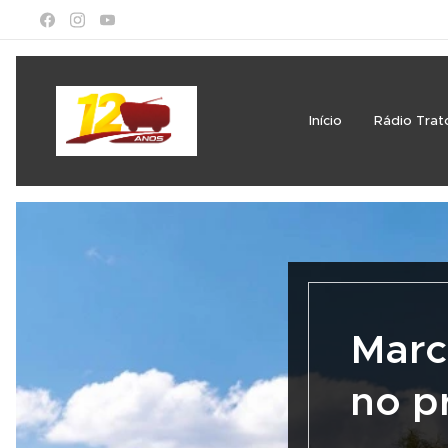
Início
Rádio Trat
Marc
no p