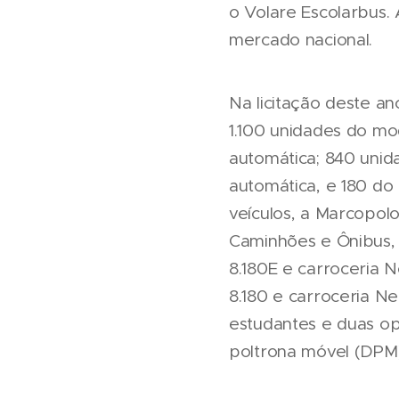
o Volare Escolarbus.
mercado nacional.
Na licitação deste a
1.100 unidades do mo
automática; 840 unid
automática, e 180 do
veículos, a Marcopol
Caminhões e Ônibus, 
8.180E e carroceria 
8.180 e carroceria N
estudantes e duas opç
poltrona móvel (DPM)