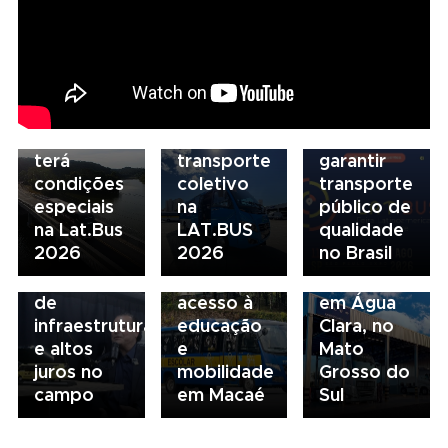
estratégia
debate
para
novo
07/08/2026
descarbonização
modelo
Scania
e
de
Serviços
financiamento
financiamento
Financeiros
do
para
terá
transporte
garantir
condições
coletivo
transporte
05/08/2026
04/08/2026
especiais
na
público de
Presidente
Renovação
03/08/2026
na Lat.Bus
LAT.BUS
qualidade
da FAESP
da frota
Volvo
2026
2026
no Brasil
alerta para
escolar
inaugura
gargalos
fortalece
concessionária
de
acesso à
em Água
infraestrutura
educação
Clara, no
e altos
e
Mato
juros no
mobilidade
Grosso do
campo
em Macaé
Sul