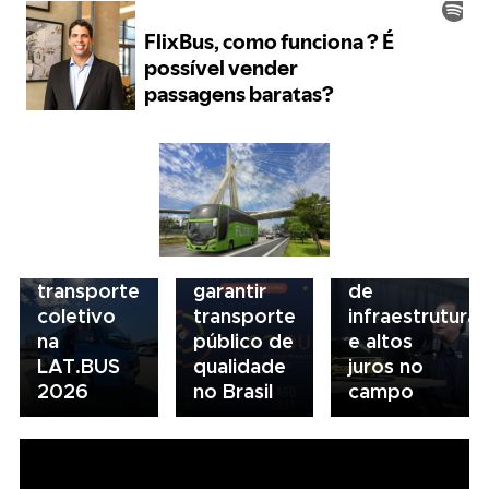
06/08/2026
07/08/2026
Seminário
Marcopolo
Nacional
reforça
NTU 2026
estratégia
debate
para
novo
05/08/2026
descarbonização
modelo
Presidente
e
de
da FAESP
financiamento
financiamento
alerta para
do
para
gargalos
transporte
garantir
de
coletivo
transporte
infraestrutura
na
público de
e altos
LAT.BUS
qualidade
juros no
2026
no Brasil
campo