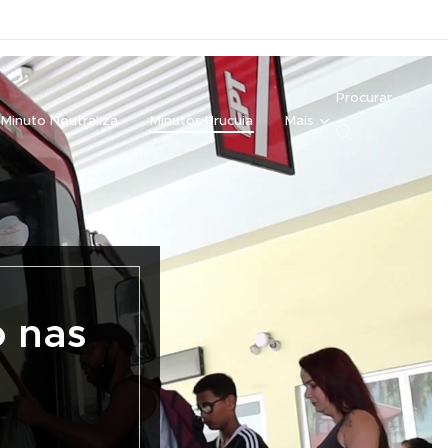
Procurar
Minuto Neutraliza
Minutos Urucuia
Mais
o nas