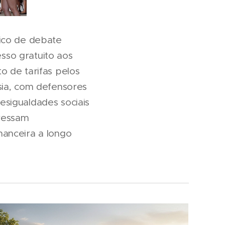
pico de debate
esso gratuito aos
o de tarifas pelos
sia, com defensores
sigualdades sociais
pressam
nanceira a longo