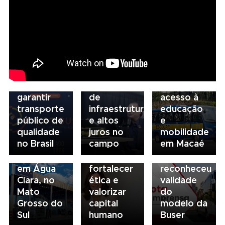
Nacional
NTU 2026
debate
novo
05/08/2026
04/08/2026
modelo
Presidente
Renovação
de
da FAESP
da frota
03/08/2026
financiamento
alerta para
escolar
Governança
para
gargalos
fortalece
no
garantir
de
acesso à
transporte:
transporte
infraestrutura
educação
BRT
03/08/2026
público de
e altos
e
03/08/2026
Sorocaba
Sindicato
qualidade
juros no
mobilidade
Volvo
utiliza
esclarece
no Brasil
campo
em Macaé
inaugura
compliance
que STF
concessionária
para
não
em Água
fortalecer
reconheceu
Clara, no
ética e
validade
Mato
valorizar
do
Grosso do
capital
modelo da
Sul
humano
Buser