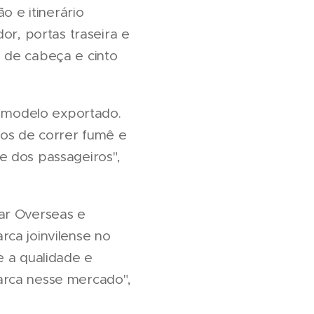
o e itinerário
or, portas traseira e
 de cabeça e cinto
o modelo exportado.
ros de correr fumê e
e dos passageiros",
ar Overseas e
rca joinvilense no
e a qualidade e
arca nesse mercado",