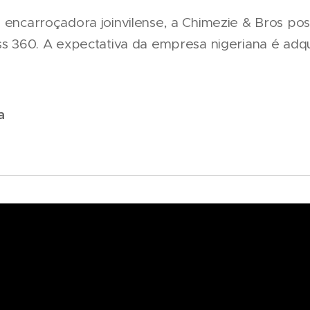
 encarroçadora joinvilense, a Chimezie & Bros pos
uss 360. A expectativa da empresa nigeriana é adq
a