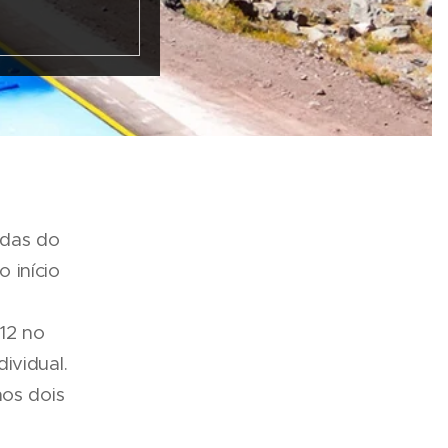
adas do
 início
12 no
ividual.
os dois