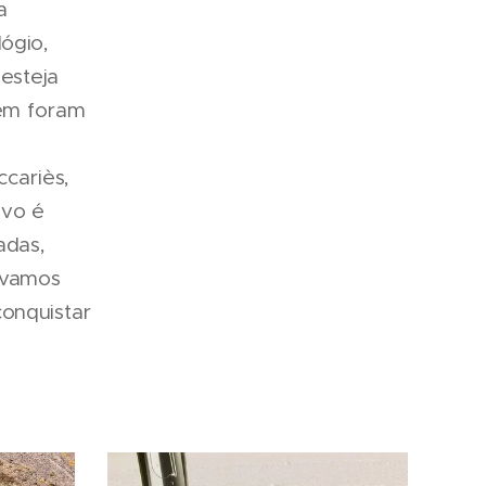
a
ógio,
 esteja
ém foram
ccariès,
ivo é
adas,
e vamos
onquistar