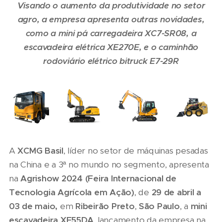
Visando o aumento da produtividade no setor
agro, a empresa apresenta outras novidades,
como a mini pá carregadeira XC7-SR08, a
escavadeira elétrica XE270E, e o caminhão
rodoviário elétrico bitruck E7-29R
A
XCMG Basil
, líder no setor de máquinas pesadas
na China e a 3ª no mundo no segmento, apresenta
na
Agrishow 2024 (
Feira Internacional de
Tecnologia Agrícola em Ação)
, de
29 de abril a
03 de maio,
em
Ribeirão Preto
,
São Paulo
, a
mini
escavadeira
XE55DA
, lançamento da empresa na