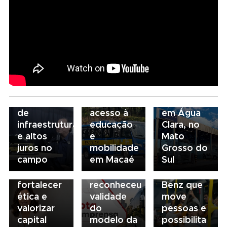
05/08/2026
04/08/2026
Presidente
Renovação
03/08/2026
da FAESP
da frota
Volvo
03/08/2026
alerta para
escolar
inaugura
Governança
gargalos
fortalece
concessionária
no
de
acesso à
em Água
transporte:
03/08/2026
infraestrutura
educação
Clara, no
BRT
03/08/2026
Mobilidade
e altos
e
Mato
Sorocaba
Sindicato
para
juros no
mobilidade
Grosso do
utiliza
esclarece
todos: o
campo
em Macaé
Sul
compliance
que STF
ônibus
para
não
Mercedes-
fortalecer
reconheceu
Benz que
ética e
validade
move
valorizar
do
pessoas e
capital
modelo da
possibilita