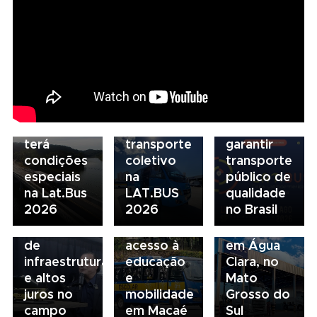
Marcopolo
Nacional
reforça
NTU 2026
estratégia
debate
para
novo
07/08/2026
descarbonização
modelo
Scania
e
de
Serviços
financiamento
financiamento
Financeiros
do
para
terá
transporte
garantir
condições
coletivo
transporte
05/08/2026
04/08/2026
especiais
na
público de
Presidente
Renovação
03/08/2026
na Lat.Bus
LAT.BUS
qualidade
da FAESP
da frota
Volvo
2026
2026
no Brasil
alerta para
escolar
inaugura
gargalos
fortalece
concessionária
de
acesso à
em Água
infraestrutura
educação
Clara, no
e altos
e
Mato
juros no
mobilidade
Grosso do
campo
em Macaé
Sul