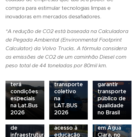
compra para estimular tecnologias limpas e
06/08/2026
inovadoras em mercados desafiadores.
07/08/2026
Seminário
Marcopolo
Nacional
*A redução de CO2 está baseada na Calculadora
reforça
NTU 2026
de Pegada Ambiental (Environmental Footprint
estratégia
debate
Calculator) da Volvo Trucks. A fórmula considera
para
novo
07/08/2026
descarbonização
modelo
as emissões de CO2 de um caminhão Diesel com
Scania
e
de
peso total de 44 toneladas por 80mil km.
Serviços
financiamento
financiamento
Financeiros
do
para
terá
transporte
garantir
condições
coletivo
transporte
05/08/2026
04/08/2026
especiais
na
público de
Presidente
Renovação
03/08/2026
na Lat.Bus
LAT.BUS
qualidade
da FAESP
da frota
Volvo
03/08/2026
2026
2026
no Brasil
alerta para
escolar
inaugura
Governança
gargalos
fortalece
concessionária
no
de
acesso à
em Água
transporte:
infraestrutura
educação
Clara, no
BRT