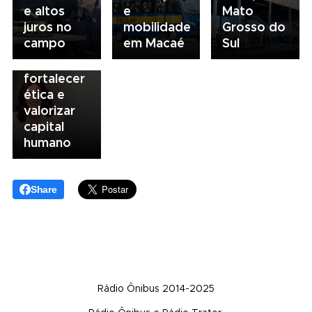
e altos
e
Mato
Sorocaba
juros no
mobilidade
Grosso do
utiliza
campo
em Macaé
Sul
compliance
para
fortalecer
ética e
valorizar
capital
humano
Share
Rádio Ônibus 2014-2025