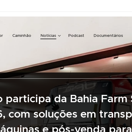
or
Caminhão
Notícias
Podcast
Documentários
o participa da Bahia Farm
, com soluções em transp
áquinas e pós-venda para