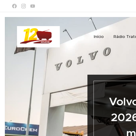
Início
Rádio Trat
Volv
2026
m