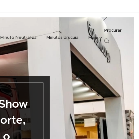
Procurar
Minuto Neutraliza
Minutos Urucuia
Mais
 Show
orte,
 o