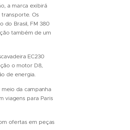
o, a marca exibirá
 transporte. Os
 do Brasil, FM 380
sição também de um
escavadeira EC230
sição o motor D8,
o de energia.
por meio da campanha
m viagens para Paris
com ofertas em peças