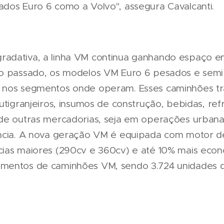
dos Euro 6 como a Volvo", assegura Cavalcanti.
adativa, a linha VM continua ganhando espaço em
no passado, os modelos VM Euro 6 pesados e sem
 nos segmentos onde operam. Esses caminhões t
utigranjeiros, insumos de construção, bebidas, ref
de outras mercadorias, seja em operações urbanas,
ncia. A nova geração VM é equipada com motor d
cias maiores (290cv e 360cv) e até 10% mais eco
mentos de caminhões VM, sendo 3.724 unidades d