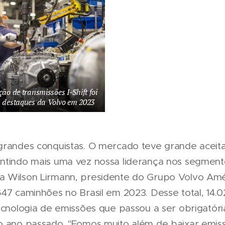
ão de transmissões I-Shift foi
 destaques da Volvo em 2023
grandes conquistas. O mercado teve grande aceit
ntindo mais uma vez nossa liderança nos segment
 Wilson Lirmann, presidente do Grupo Volvo Amér
647 caminhões no Brasil em 2023. Desse total, 14.
tecnologia de emissões que passou a ser obrigatóri
o ano passado. "Fomos muito além de baixar emiss