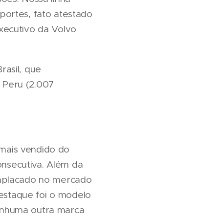
portes, fato atestado
executivo da Volvo
asil, que
 Peru (2.007
mais vendido do
onsecutiva. Além da
emplacado no mercado
destaque foi o modelo
enhuma outra marca