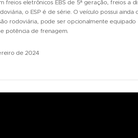
 freios eletrônicos EBS de 5ª geração, freios a d
doviária, o ESP é de série. O veículo possui aind
são rodoviária, pode ser opcionalmente equipado
e potência de frenagem.
ereiro de 2024