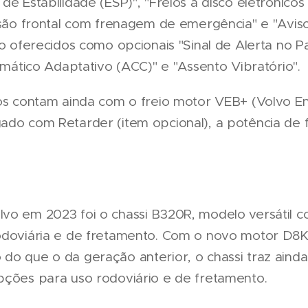
de Estabilidade (ESP)", "Freios a disco eletrônico
lisão frontal com frenagem de emergência" e "Avi
ão oferecidos como opcionais "Sinal de Alerta no P
tomático Adaptativo (ACC)" e "Assento Vibratório".
ros contam ainda com o freio motor VEB+ (Volvo E
ado com Retarder (item opcional), a potência de
vo em 2023 foi o chassi B320R, modelo versátil 
odoviária e de fretamento. Com o novo motor D8K
o que o da geração anterior, o chassi traz ainda 
pções para uso rodoviário e de fretamento.