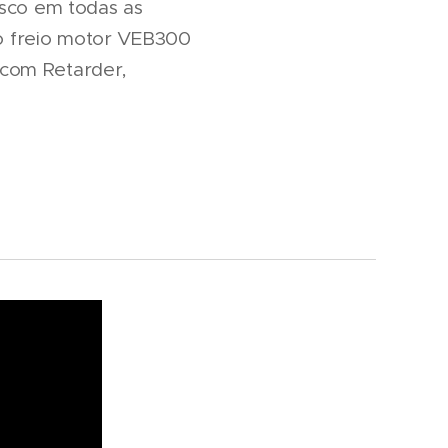
isco em todas as
a o freio motor VEB300
 com Retarder,