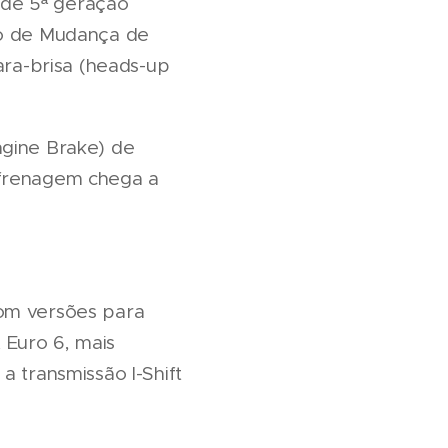
s de 5ª geração
so de Mudança de
ara-brisa (heads-up
ngine Brake) de
 frenagem chega a
com versões para
 Euro 6, mais
a transmissão I-Shift