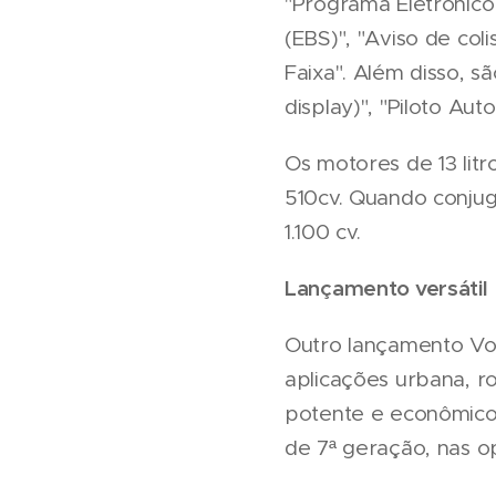
"Programa Eletrônico 
(EBS)", "Aviso de co
Faixa". Além disso, s
display)", "Piloto Au
Os motores de 13 lit
510cv. Quando conjug
1.100 cv.
Lançamento versátil
Outro lançamento Vol
aplicações urbana, r
potente e econômico d
de 7ª geração, nas o