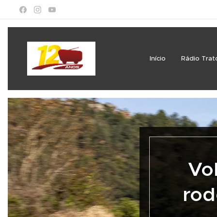
Início
Rádio Trat
Vo
rod