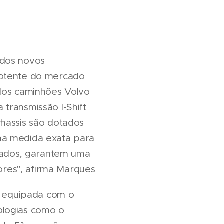
 dos novos
potente do mercado
 dos caminhões Volvo
transmissão I-Shift
chassis são dotados
na medida exata para
nados, garantem uma
res", afirma Marques
 é equipada com o
ologias como o