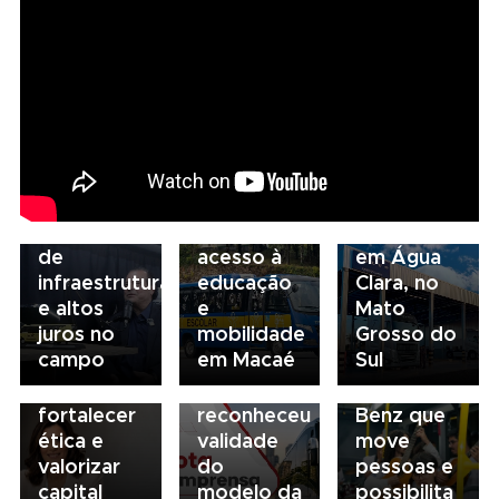
05/08/2026
04/08/2026
Presidente
Renovação
03/08/2026
da FAESP
da frota
Volvo
03/08/2026
alerta para
escolar
inaugura
Governança
gargalos
fortalece
concessionária
no
de
acesso à
em Água
transporte:
03/08/2026
infraestrutura
educação
Clara, no
BRT
03/08/2026
Mobilidade
e altos
e
Mato
Sorocaba
Sindicato
para
juros no
mobilidade
Grosso do
utiliza
esclarece
todos: o
campo
em Macaé
Sul
compliance
que STF
ônibus
para
não
Mercedes-
fortalecer
reconheceu
Benz que
ética e
validade
move
valorizar
do
pessoas e
capital
modelo da
possibilita