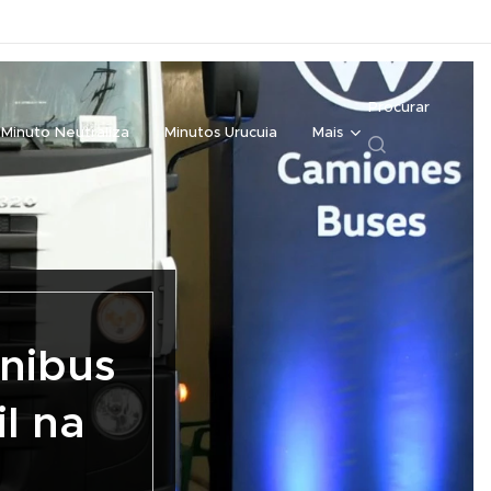
Procurar
Minuto Neutraliza
Minutos Urucuia
Mais
nibus
l na