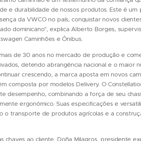
de e durabilidade de nossos produtos. Este é um
esença da VWCO no país, conquistar novos clientes
ado dominicano", explica Alberto Borges, supervi
lkswagen Caminhões e Ônibus.
mais de 30 anos no mercado de produção e comer
rivados, detendo abrangência nacional e o maior nú
 continuar crescendo, a marca aposta em novos c
ém composta por modelos Delivery. O Constellatio
nte desempenho, combinando a força de seu chas
amente ergonômico. Suas especificações e versatil
o transporte de produtos agrícolas e a construção 
s chaves ao cliente, Doña Milagros, presidente ex