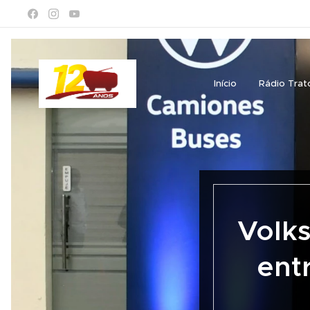
Início
Rádio Trat
Volk
ent