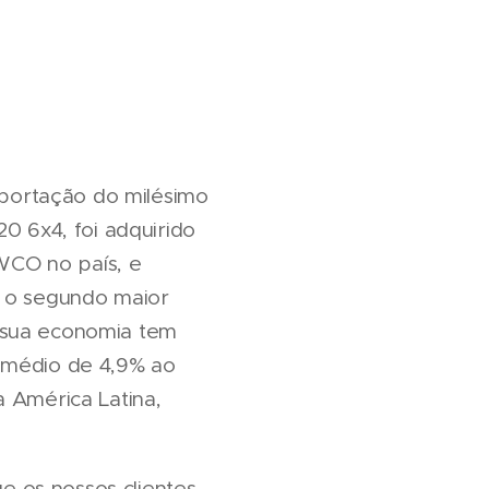
portação do milésimo
0 6x4, foi adquirido
WCO no país, e
é o segundo maior
 sua economia tem
o médio de 4,9% ao
a América Latina,
 os nossos clientes