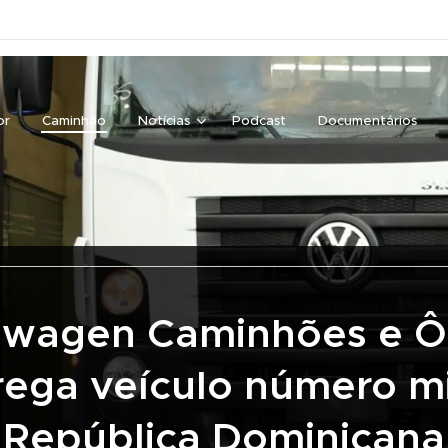
or
Caminhão
Notícias
Podcast
Documentários
swagen Caminhões e Ô
rega veículo número mi
República Dominicana