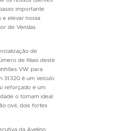
 passo importante
 e elevar nossa
sor de Vendas
cialização de
mero de filiais deste
aminhões VW para
n 31.320 é um veículo
si reforçado e um
idade o tornam ideal
civil, dois fortes
ecutiva da Avelino