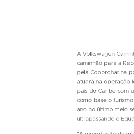
A Volkswagen Caminh
caminhão para a Repúb
pela Cooproharina p
atuará na operação l
país do Caribe com u
como base o turismo,
ano no último meio s
ultrapassando o Equa
"A exportação do mil