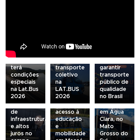
07/08/2026
Seminário
Marcopolo
Nacional
reforça
NTU 2026
estratégia
debate
para
novo
07/08/2026
descarbonização
modelo
Scania
e
de
Serviços
financiamento
financiamento
Financeiros
do
para
terá
transporte
garantir
condições
coletivo
transporte
05/08/2026
04/08/2026
especiais
na
público de
Presidente
Renovação
03/08/2026
na Lat.Bus
LAT.BUS
qualidade
da FAESP
da frota
Volvo
2026
2026
no Brasil
alerta para
escolar
inaugura
gargalos
fortalece
concessionária
de
acesso à
em Água
infraestrutura
educação
Clara, no
e altos
e
Mato
juros no
mobilidade
Grosso do