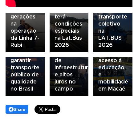
ferrovia
Serviços
financiamento
Nacional
une
Financeiros
do
NTU 2026
gerações
terá
transporte
debate
na
condições
coletivo
novo
05/08/2026
04/08/2026
operação
especiais
na
modelo
Presidente
Renovação
da Linha 7-
na Lat.Bus
LAT.BUS
de
da FAESP
da frota
Rubi
2026
2026
financiamento
alerta para
escolar
para
gargalos
fortalece
garantir
de
acesso à
transporte
infraestrutura
educação
público de
e altos
e
qualidade
juros no
mobilidade
no Brasil
campo
em Macaé
Share