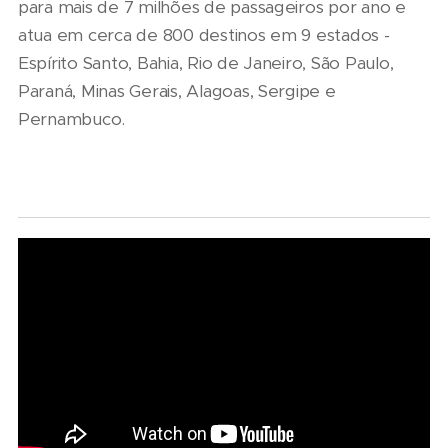
para mais de 7 milhões de passageiros por ano e
atua em cerca de 800 destinos em 9 estados -
Espírito Santo, Bahia, Rio de Janeiro, São Paulo,
Paraná, Minas Gerais, Alagoas, Sergipe e
Pernambuco.
07/08/2026
Marcopolo
reforça
09/08/2026
estratégia
De pai
para
para filha:
07/08/2026
descarboniza
06/08/2026
amor pela
Scania
e
Seminário