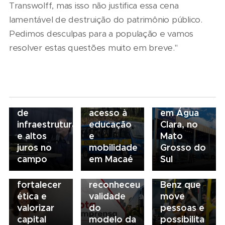
Transwolff, mas isso não justifica essa cena
lamentável de destruição do patrimônio público.
Pedimos desculpas para a população e vamos
resolver estas questões muito em breve."
05/08/2026
04/08/2026
Presidente
Renovação
03/08/2026
da FAESP
da frota
Volvo
03/08/2026
alerta para
escolar
inaugura
Governança
gargalos
fortalece
concessionária
no
de
acesso à
em Água
transporte:
03/08/2026
infraestrutura
educação
Clara, no
BRT
03/08/2026
Mobilidade
e altos
e
Mato
Sorocaba
Sindicato
para
juros no
mobilidade
Grosso do
utiliza
esclarece
todos: o
campo
em Macaé
Sul
compliance
que STF
ônibus
para
não
Mercedes-
fortalecer
reconheceu
Benz que
ética e
validade
move
valorizar
do
pessoas e
capital
modelo da
possibilita