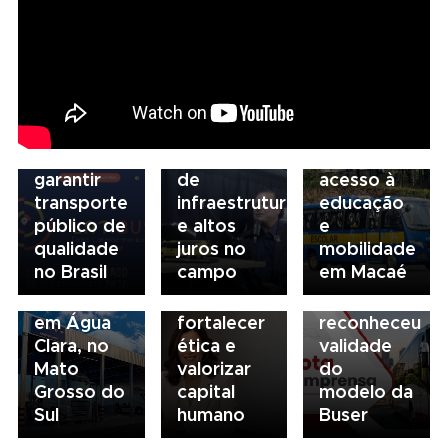
NTU 2026
debate
novo
05/08/2026
04/08/2026
modelo
Presidente
Renovação
de
da FAESP
da frota
03/08/2026
financiamento
alerta para
escolar
Governança
para
gargalos
fortalece
no
garantir
de
acesso à
transporte:
transporte
infraestrutura
educação
BRT
03/08/2026
público de
e altos
e
03/08/2026
Sorocaba
Sindicato
qualidade
juros no
mobilidade
Volvo
utiliza
esclarece
no Brasil
campo
em Macaé
inaugura
compliance
que STF
concessionária
para
não
em Água
fortalecer
reconheceu
Clara, no
ética e
validade
Mato
valorizar
do
Grosso do
capital
modelo da
Sul
humano
Buser