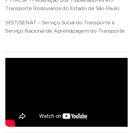
FTTRESP - Federação dos Trabalhadores em
Transporte Rodoviários do Estado de São Paulo
SEST/SENAT – Serviço Social do Transporte e
Serviço Nacional de Aprendizagem do Transporte.
05/08/2026
04/08/2026
Presidente
Renovação
03/08/2026
da FAESP
da frota
Volvo
03/08/2026
alerta para
escolar
inaugura
Governança