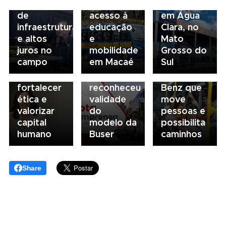
gargalos
fortalece
concessionária
no
de
acesso à
em Água
transporte:
03/08/2026
infraestrutura
educação
Clara, no
BRT
03/08/2026
Mobilidade
e altos
e
Mato
Sorocaba
Sindicato
para
juros no
mobilidade
Grosso do
utiliza
esclarece
todos: o
campo
em Macaé
Sul
compliance
que STF
ônibus
para
não
Mercedes-
fortalecer
reconheceu
Benz que
ética e
validade
move
valorizar
do
pessoas e
capital
modelo da
possibilita
humano
Buser
caminhos
Share