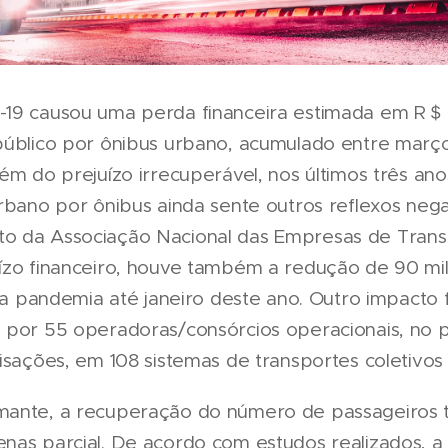
-19 causou uma perda financeira estimada em R＄ 
público por ônibus urbano, acumulado entre març
ém do prejuízo irrecuperável, nos últimos três ano
urbano por ônibus ainda sente outros reflexos neg
o da Associação Nacional das Empresas de Tran
ízo financeiro, houve também a redução de 90 mi
 da pandemia até janeiro deste ano. Outro impacto 
 por 55 operadoras/consórcios operacionais, no 
isações, em 108 sistemas de transportes coletivos
mante, a recuperação do número de passageiros 
nas parcial. De acordo com estudos realizados, a