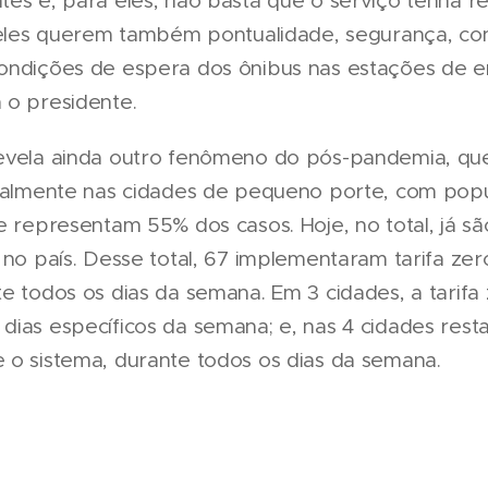
tes e, para eles, não basta que o serviço tenha r
, eles querem também pontualidade, segurança, co
condições de espera dos ônibus nas estações de
 o presidente.
revela ainda outro fenômeno do pós-pandemia, qu
ecialmente nas cidades de pequeno porte, com po
e representam 55% dos casos. Hoje, no total, já s
 no país. Desse total, 67 implementaram tarifa ze
te todos os dias da semana. Em 3 cidades, a tarif
ias específicos da semana; e, nas 4 cidades restan
 o sistema, durante todos os dias da semana.