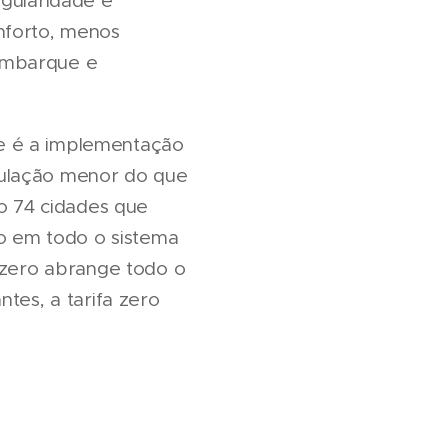
egularidade e
nforto, menos
 embarque e
e é a implementação
pulação menor do que
ão 74 cidades que
ro em todo o sistema
a zero abrange todo o
tes, a tarifa zero