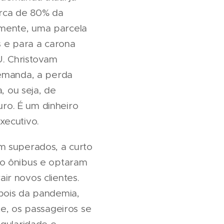
erca de 80% da
mente, uma parcela
s e para a carona
U. Christovam
demanda, a perda
, ou seja, de
ro. É um dinheiro
xecutivo.
m superados, a curto
 o ônibus e optaram
ir novos clientes.
pois da pandemia,
e, os passageiros se