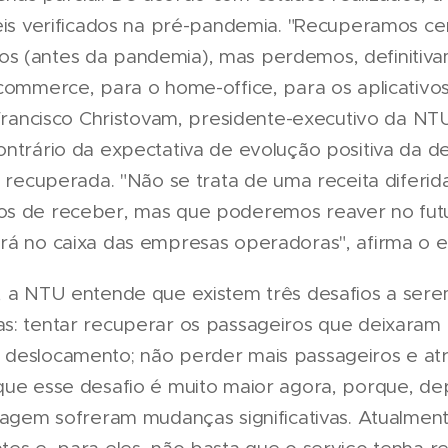
veis verificados na pré-pandemia. "Recuperamos c
s (antes da pandemia), mas perdemos, definitiva
-commerce, para o home-office, para os aplicativo
 Francisco Christovam, presidente-executivo da NT
ontrário da expectativa de evolução positiva da 
á recuperada. "Não se trata de uma receita diferida
os de receber, mas que poderemos reaver no futu
rá no caixa das empresas operadoras", afirma o e
, a NTU entende que existem três desafios a sere
s: tentar recuperar os passageiros que deixaram
deslocamento; não perder mais passageiros e atra
que esse desafio é muito maior agora, porque, de
viagem sofreram mudanças significativas. Atualment