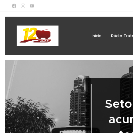
Início
Rádio Trat
Seto
acu