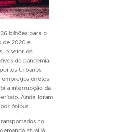
36 bilhões para o
o de 2020 e
s, o setor de
ativos da pandemia.
sportes Urbanos
l empregos diretos
foi a interrupção da
período. Ainda foram
 por ônibus.
transportados no
 demanda atual já