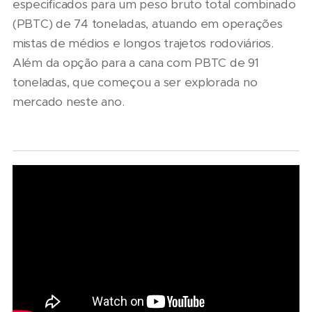
especificados para um peso bruto total combinado
(PBTC) de 74 toneladas, atuando em operações
mistas de médios e longos trajetos rodoviários.
Além da opção para a cana com PBTC de 91
toneladas, que começou a ser explorada no
mercado neste ano.
07/08/2026
Marcopolo
reforça
09/08/2026
estratégia
De pai
para
para filha:
07/08/2026
descarboniza
06/08/2026
amor pela
Scania
e
Seminário