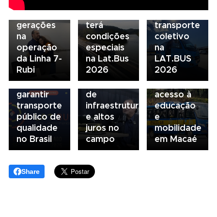
ferrovia
Serviços
financiamento
Nacional
une
Financeiros
do
NTU 2026
gerações
terá
transporte
debate
na
condições
coletivo
novo
05/08/2026
04/08/2026
operação
especiais
na
modelo
Presidente
Renovação
da Linha 7-
na Lat.Bus
LAT.BUS
de
da FAESP
da frota
Rubi
2026
2026
financiamento
alerta para
escolar
para
gargalos
fortalece
garantir
de
acesso à
transporte
infraestrutura
educação
público de
e altos
e
qualidade
juros no
mobilidade
no Brasil
campo
em Macaé
Share