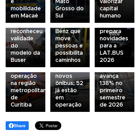
e
Mato
valorizar
Sindicato
para
mobilidade
Grosso do
capital
esclarece
todos: o
em Macaé
Sul
humano
que STF
ônibus
03/08/2026
não
Mercedes-
BUSSCAR
03/08/2026
02/08/2026
reconheceu
Benz que
prepara
Ônibus
02/08/2026
Foton
validade
move
novidades
Superarticulados
Campinas
registra
do
pessoas e
para a
Mercedes-
inicia
maior
modelo da
possibilita
LAT.BUS
Benz de
renovação
crescimento
Buser
caminhos
2026
23 metros
da frota
da marca
entram em
com 137
no Brasil e
operação
novos
avança
na região
ônibus; 52
138% no
metropolitana
já estão
primeiro
de
em
semestre
Curitiba
operação
de 2026
Share