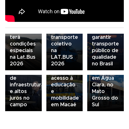
para
novo
07/08/2026
descarbonização
modelo
Scania
e
de
Serviços
financiamento
financiamento
Financeiros
do
para
terá
transporte
garantir
condições
coletivo
transporte
05/08/2026
04/08/2026
especiais
na
público de
Presidente
Renovação
03/08/2026
na Lat.Bus
LAT.BUS
qualidade
da FAESP
da frota
Volvo
2026
2026
no Brasil
alerta para
escolar
inaugura
gargalos
fortalece
concessionária
de
acesso à
em Água
infraestrutura
educação
Clara, no
e altos
e
Mato
juros no
mobilidade
Grosso do
campo
em Macaé
Sul