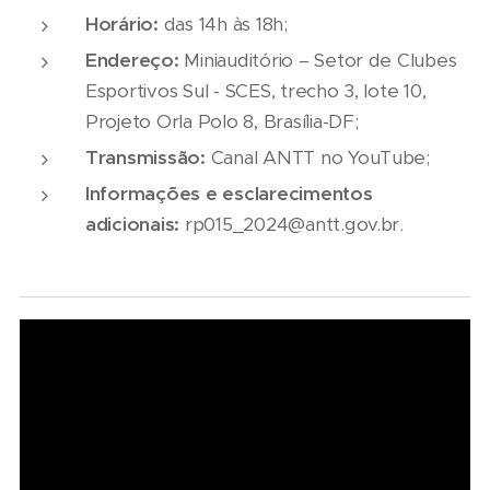
Horário:
das 14h às 18h;
Endereço:
Miniauditório – Setor de Clubes
Esportivos Sul - SCES, trecho 3, lote 10,
Projeto Orla Polo 8, Brasília-DF;
Transmissão:
Canal ANTT no YouTube;
Informações e esclarecimentos
adicionais:
rp015_2024@antt.gov.br.
06/08/2026
07/08/2026
Seminário
Marcopolo
Nacional
reforça
NTU 2026
estratégia
debate