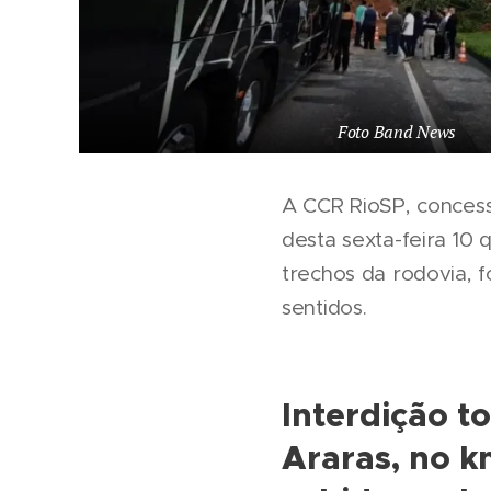
Foto Band News
A CCR RioSP, concess
desta sexta-feira 10 
trechos da rodovia, f
sentidos.
Interdição t
Araras, no k