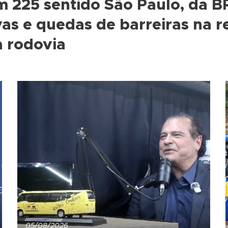
m 225 sentido São Paulo, da B
vas e quedas de barreiras na r
a rodovia
05/08/2026