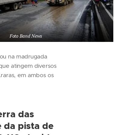
Foto Band News
rmou na madrugada
 que atingem diversos
s Araras, em ambos os
erra das
 da pista de