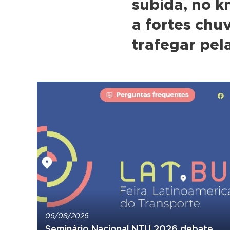
subida, no k
a fortes chu
trafegar pel
06/08/2026
Seminário Nacional NTU 2026 debate