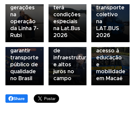
une
Financeiros
do
NTU 2026
gerações
terá
transporte
debate
na
condições
coletivo
novo
05/08/2026
04/08/2026
operação
especiais
na
modelo
Presidente
Renovação
da Linha 7-
na Lat.Bus
LAT.BUS
de
da FAESP
da frota
Rubi
2026
2026
financiamento
alerta para
escolar
para
gargalos
fortalece
garantir
de
acesso à
transporte
infraestrutura
educação
público de
e altos
e
qualidade
juros no
mobilidade
no Brasil
campo
em Macaé
Share