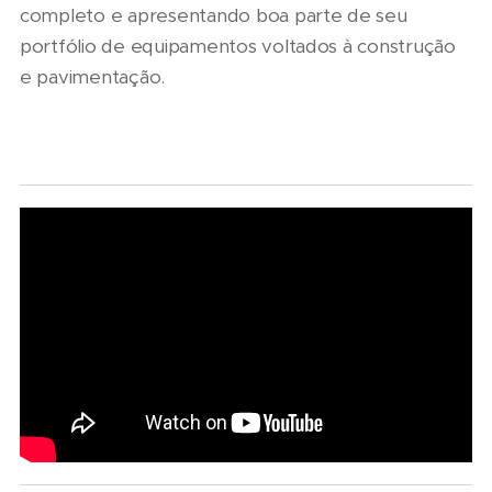
completo e apresentando boa parte de seu
portfólio de equipamentos voltados à construção
e pavimentação.
07/08/2026
Marcopolo
reforça
09/08/2026
estratégia
De pai
para
para filha:
07/08/2026
descarboniza
06/08/2026
amor pela
Scania
e
Seminário
ferrovia
Serviços
financiamento
Nacional