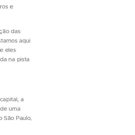
ros e
ação das
Estamos aqui
e eles
da na pista
apital, a
o de uma
o São Paulo,