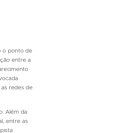
o o ponto de
ação entre a
parecimento
ovocada
 as redes de
o. Além da
l, entre as
pista