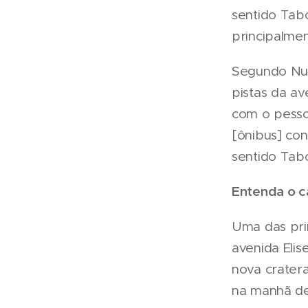
sentido Tabo
principalme
Segundo Nun
pistas da av
com o pessoa
[ônibus] con
sentido Tab
Entenda o c
Uma das prin
avenida Elis
nova cratera
na manhã de