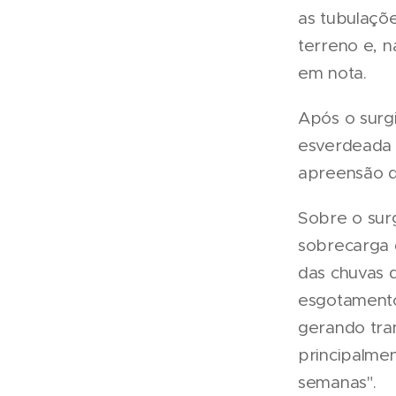
as tubulaçõe
terreno e, n
em nota.
Após o surg
esverdeada 
apreensão d
Sobre o sur
sobrecarga 
das chuvas 
esgotamento
gerando tra
principalme
semanas".