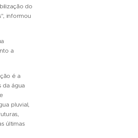
bilização do
", informou
ua
nto a
ação é a
s da água
de
ua pluvial,
uturas,
s últimas