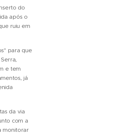
nserto do
eida após o
que ruiu em
os" para que
 Serra,
am e tem
mentos, já
enida
tas da via
junto com a
 monitorar