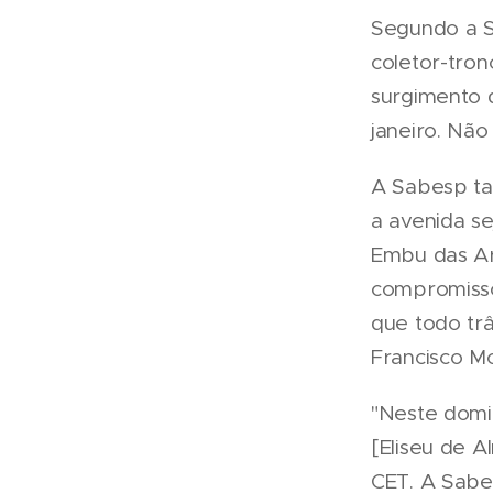
Segundo a S
coletor-tron
surgimento 
janeiro. Nã
A Sabesp ta
a avenida s
Embu das Ar
compromisso
que todo tr
Francisco Mo
"Neste domin
[Eliseu de A
CET. A Sabe