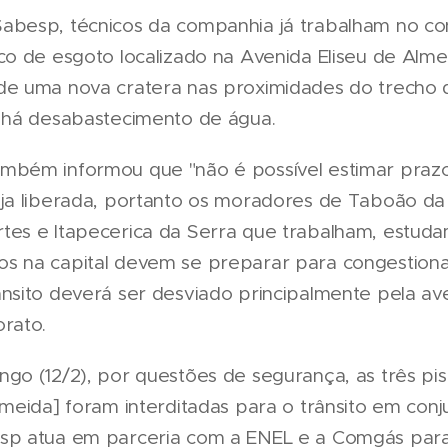
abesp, técnicos da companhia já trabalham no co
co de esgoto localizado na Avenida Eliseu de Alm
de uma nova cratera nas proximidades do trecho 
o há desabastecimento de água.
mbém informou que "não é possível estimar praz
eja liberada, portanto os moradores de Taboão da
tes e Itapecerica da Serra que trabalham, estud
s na capital devem se preparar para congestiona
ânsito deverá ser desviado principalmente pela av
rato.
go (12/2), por questões de segurança, as três pis
lmeida] foram interditadas para o trânsito em con
sp atua em parceria com a ENEL e a Comgás para